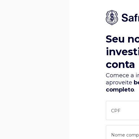
Seu n
invest
conta
Comece a in
aproveite
b
completo
.
CPF
Nome comp