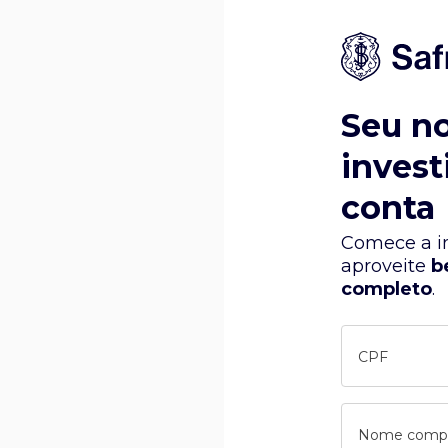
Seu n
invest
conta
Comece a in
aproveite
b
completo
.
CPF
Nome comp