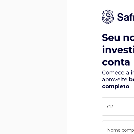
Seu n
invest
conta
Comece a in
aproveite
b
completo
.
CPF
Nome comp