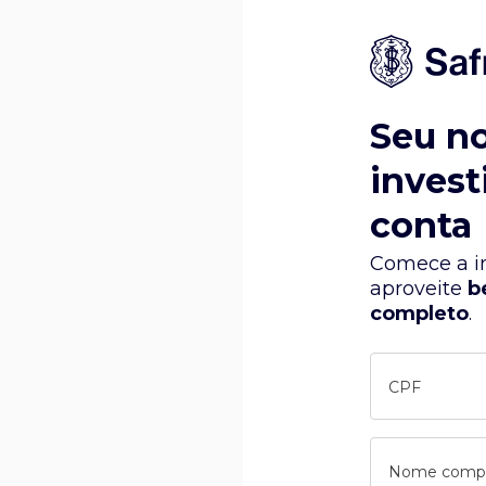
Seu n
invest
conta
Comece a in
aproveite
b
completo
.
CPF
Nome comp