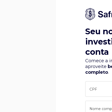
Seu n
invest
conta
Comece a in
aproveite
b
completo
.
CPF
Nome comp