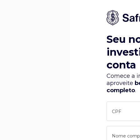
Seu n
invest
conta
Comece a in
aproveite
b
completo
.
CPF
Nome comp