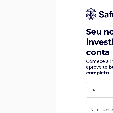
Seu n
invest
conta
Comece a in
aproveite
b
completo
.
CPF
Nome comp