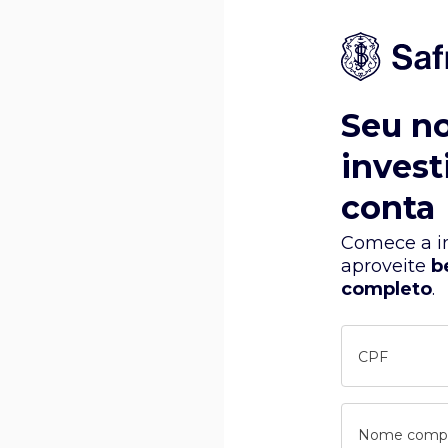
Seu n
invest
conta
Comece a in
aproveite
b
completo
.
CPF
Nome comp