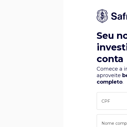
Seu n
invest
conta
Comece a in
aproveite
b
completo
.
CPF
Nome comp