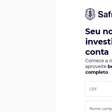
Seu n
invest
conta
Comece a in
aproveite
b
completo
.
CPF
Nome comp