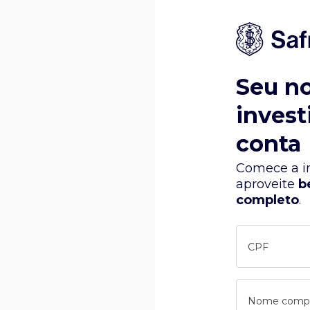
Seu n
invest
conta
Comece a in
aproveite
b
completo
.
CPF
Nome comp