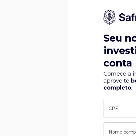
Seu n
invest
conta
Comece a in
aproveite
b
completo
.
CPF
Nome comp