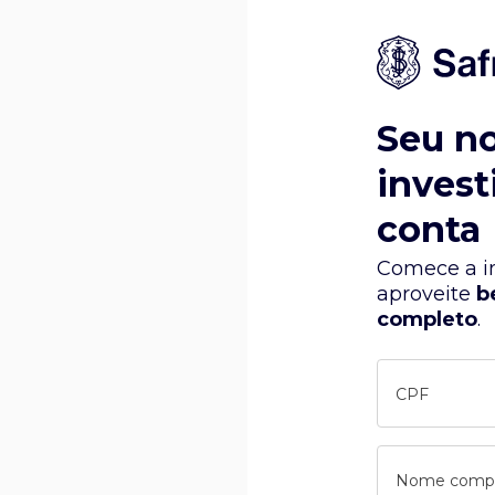
Seu n
invest
conta
Comece a in
aproveite
b
completo
.
CPF
Nome comp