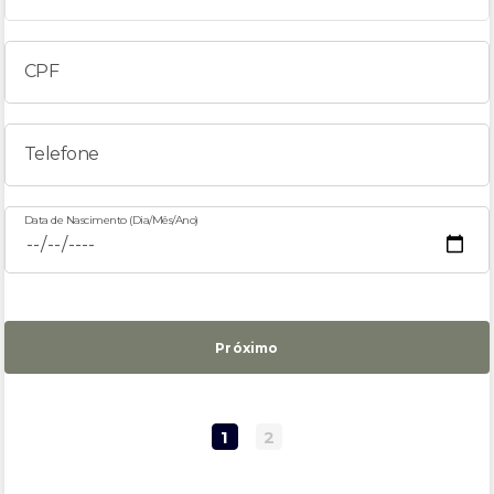
CPF
Telefone
Data de Nascimento (Dia/Mês/Ano)
Próximo
Ao preencher e enviar este formulário, você autoriza que o Safra entre em