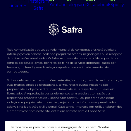
Toda comunicação através da rede mundial de computadores está sujeita a
interrupções ou atrasos, podendo prejudicar ordens, negociações ou a recepção
de informações atualizadas. O Safra, exime-se de responsabilidade por danos
sofridos por seus clientes, por força de falha de serviços disponibilizados por
terceiros, incluindo, sem limitação aqueles conexos à rede mundial de
computadores.
Todos os elementos que compõem este site, incluindo, mas não se limitando, as
suas marcas, sinais de propaganda, textos, fotos e outras imagens, são
propriedade e objeto de direitos exclusivos de seus respectivos titulares e/ou
licenciados. A reprodução destes elementos sem prévia autorização dos
respectivos proprietários e/ou licenciados constitui ou pode vir a constituir
violação de propriedade intelectual, sujeitando os infratores às penalidades
cabíveis na legislação civil e penal. Caso tenha interesse em utilizar algum dos
elementos contidos neste site, entre em contato com o Banco Safra.
Usamos cookies para melhorar sua navegação. Ao clicar em "Aceitar