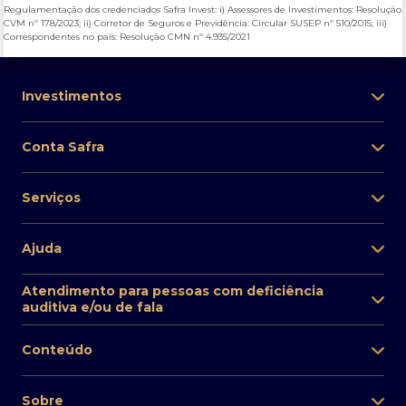
contato com você por celular, e-mail ou WhatsApp.
Regulamentação dos credenciados Safra Invest: i) Assessores de Investimentos: Resolução
CVM nº 178/2023; ii) Corretor de Seguros e Previdência: Circular SUSEP nº 510/2015; iii)
Li e concordo com os
termos de uso e política e privacidade
.
Correspondentes no país: Resolução CMN nº 4.935/2021
Investimentos
Conta Safra
Serviços
Ajuda
Atendimento para pessoas com deficiência
auditiva e/ou de fala
Conteúdo
Sobre