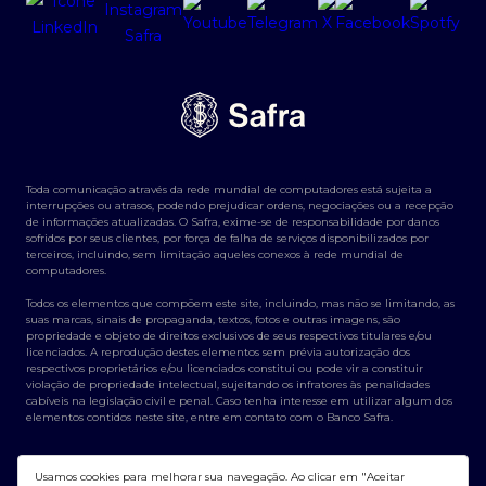
Toda comunicação através da rede mundial de computadores está sujeita a
interrupções ou atrasos, podendo prejudicar ordens, negociações ou a recepção
de informações atualizadas. O Safra, exime-se de responsabilidade por danos
sofridos por seus clientes, por força de falha de serviços disponibilizados por
terceiros, incluindo, sem limitação aqueles conexos à rede mundial de
computadores.
Todos os elementos que compõem este site, incluindo, mas não se limitando, as
suas marcas, sinais de propaganda, textos, fotos e outras imagens, são
propriedade e objeto de direitos exclusivos de seus respectivos titulares e/ou
licenciados. A reprodução destes elementos sem prévia autorização dos
respectivos proprietários e/ou licenciados constitui ou pode vir a constituir
violação de propriedade intelectual, sujeitando os infratores às penalidades
cabíveis na legislação civil e penal. Caso tenha interesse em utilizar algum dos
elementos contidos neste site, entre em contato com o Banco Safra.
Usamos cookies para melhorar sua navegação. Ao clicar em "Aceitar