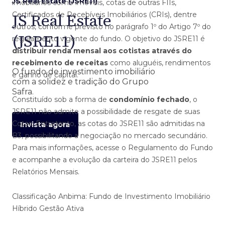
JS Real Estate (JSRE11)
imobiliários como imóveis, cotas de outras FIIs,
JS Real Estate
Certificados de Recebíveis Imobiliários (CRIs), dentre
outros, conforme previsto no parágrafo 1º do Artigo 7º do
(JSRE11)
regulamento vigente do fundo. O objetivo do JSRE11 é
distribuir renda mensal aos cotistas através do
recebimento de receitas
como aluguéis, rendimentos
O fundo de investimento imobiliário
e ganho de capital.
com a solidez e tradição do Grupo
Safra.
Constituído sob a forma de
condomínio fechado
, o
JSRE11 não admite a possibilidade de resgate de suas
Cotas. Entretanto, as cotas do JSRE11 são admitidas na
Invista agora
B3, possibilitando a negociação no mercado secundário.
Para mais informações, acesse o Regulamento do Fundo
e acompanhe a evolução da carteira do JSRE11 pelos
Relatórios Mensais.
Classificação Anbima: Fundo de Investimento Imobiliário
Híbrido Gestão Ativa