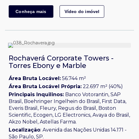
O fundo é proprietário de 100% do Edifício. Paulista. O
imóvel foi entregue no ano de 2012 e recebe a
Conheça mais
Vídeo do imóvel
classificação AA (*fonte: Buildings - Nov/2020). Possui
localização estratégica na Av. Paulista a poucos metros
Edifício
da estação de metrô Consolação. O imóvel integra o
Paulista
complexo do Shopping Center 3, com mais de 70
opções de lojas, serviços e facilidades.
Rochaverá Corporate Towers -
Torres Ebony e Marble
Área Bruta Locável:
56.744 m²
Área Bruta Locável Própria:
22.697 m² (40%)
Principais Inquilinos:
Banco Votorantin, SAP
Brasil, Boehringer Ingelhein do Brasil, First Data,
Everis Brasil, Fleury, Regus do Brasil, Boston
Scientific, Ecogen, LG Electronics, Avaya do Brasil,
Akzo Nobel, Astellas Farma.
Localização
:
Avenida das Nações Unidas 14.171 -
São Paulo, SP.