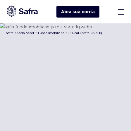
Abra sua
conta
Safra
>
Safra Asset
>
Fundo Imobiliário
>
JS Real Estate (JSRE11)