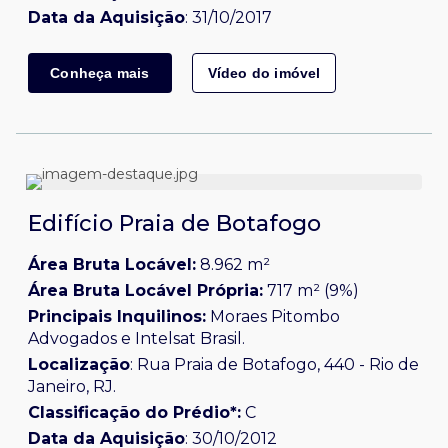
que contribuem para o crescente fluxo de pessoas na
Data da Aquisição
: 31/10/2017
região.
O fundo é proprietário de 64% do Edifício WTNU III. O
imóvel foi entregue em 2013 e recebe a classificação
Conheça mais
Vídeo do imóvel
AAA (fonte: Buildings) e tem certificação Leed Silver ®.
Possui localização estratégica na região de Pinheiros a
Edifício
poucos metros da estação Pinheiros do Metro e fácil
WTNU
acesso à região da Faria Lima e Marginal Pinheiros. A
III
região dispõe de excelente infraestrutura urbana com
grande oferta de serviços.
Edifício Praia de Botafogo
Área Bruta Locável:
8.962 m²
Área Bruta Locável Própria:
717 m² (9%)
Principais Inquilinos:
Moraes Pitombo
Advogados e Intelsat Brasil.
Localização
:
Rua Praia de Botafogo, 440 - Rio de
Janeiro, RJ.
Classificação do Prédio*:
C
Data da Aquisição
: 30/10/2012