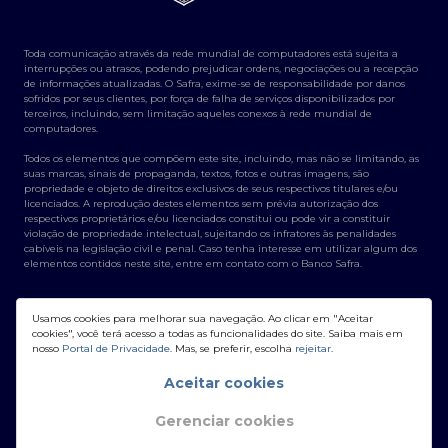
Toda comunicação através da rede mundial de computadores está sujeita a
interrupções ou atrasos, podendo prejudicar ordens, negociações ou a recepção
de informações atualizadas. O Safra, exime-se de responsabilidade por danos
sofridos por seus clientes, por força de falha de serviços disponibilizados por
terceiros, incluindo, sem limitação aqueles conexos à rede mundial de
computadores.
Todos os elementos que compõem este site, incluindo, mas não se limitando, as
suas marcas, sinais de propaganda, textos, fotos e outras imagens, são
propriedade e objeto de direitos exclusivos de seus respectivos titulares e/ou
licenciados. A reprodução destes elementos sem prévia autorização dos
respectivos proprietários e/ou licenciados constitui ou pode vir a constituir
violação de propriedade intelectual, sujeitando os infratores às penalidades
cabíveis na legislação civil e penal. Caso tenha interesse em utilizar algum dos
elementos contidos neste site, entre em contato com o Banco Safra.
Usamos cookies para melhorar sua navegação. Ao clicar em "Aceitar
cookies", você terá acesso a todas as funcionalidades do site. Saiba mais em
nosso
Portal de Privacidade
. Mas, se preferir, escolha
rejeitar
.
Banco Safra S/A - CNPJ: 58.160.789/0001-28
Aceitar cookies
Gerenciar cookies