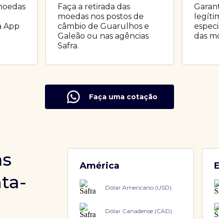
moedas
Faça a retirada das
Garant
moedas nos postos de
legíti
a App
câmbio de Guarulhos e
especi
.
Galeão ou nas agências
das m
Safra.
Faça uma cotação
as
América
ta-
Dólar Americano (USD)
ê
Dólar Canadense (CAD)