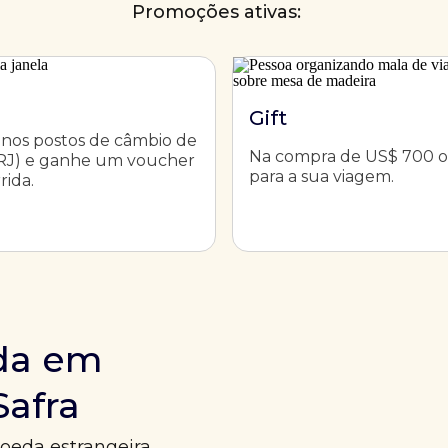
Promoções ativas:
Gift
 nos postos de câmbio de
Na compra de US$ 700 o
(RJ) e ganhe um voucher
para a sua viagem.
rida.
da em
Safra
oeda estrangeira