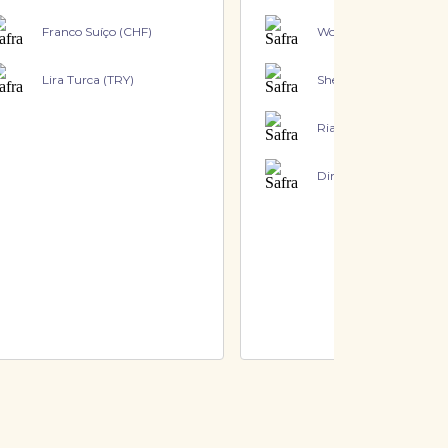
Franco Suíço (CHF)
Won Coreano (KRW)
Lira Turca (TRY)
Shekel (ILS)
Rial Catarense (QAR)
Dirham (AED)