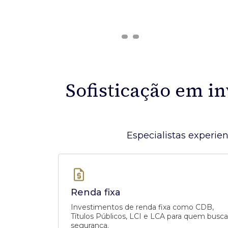
Ofertas Públicas
Open Finance
Derivativos
Transferência de ativos
Safra para médicos
Agronegócios
Sofisticação em i
Especialistas experien
Renda fixa
Investimentos de renda fixa como CDB,
Títulos Públicos, LCI e LCA para quem busca
segurança.