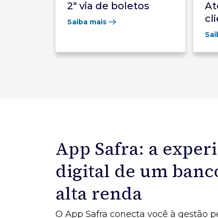
2ª via de boletos
At
cl
Saiba mais
Sai
App Safra: a exper
digital de um banc
alta renda
O App Safra conecta você à gestão p