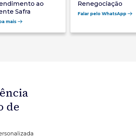
endimento ao
Renegociação
iente Safra
Falar pelo WhatsApp
ba mais
iência
o de
ersonalizada