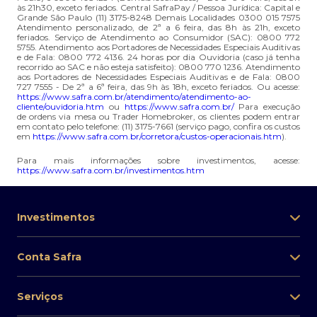
às 21h30, exceto feriados. Central SafraPay / Pessoa Jurídica: Capital e
Grande São Paulo (11) 3175-8248 Demais Localidades 0300 015 7575
Atendimento personalizado, de 2ª a 6 feira, das 8h às 21h, exceto
feriados. Serviço de Atendimento ao Consumidor (SAC): 0800 772
5755. Atendimento aos Portadores de Necessidades Especiais Auditivas
e de Fala: 0800 772 4136. 24 horas por dia Ouvidoria (caso já tenha
recorrido ao SAC e não esteja satisfeito): 0800 770 1236. Atendimento
aos Portadores de Necessidades Especiais Auditivas e de Fala: 0800
727 7555 - De 2ª a 6ª feira, das 9h às 18h, exceto feriados. Ou acesse:
https://www.safra.com.br/atendimento/atendimento-ao-
cliente/ouvidoria.htm
ou
https://www.safra.com.br/
Para execução
de ordens via mesa ou Trader Homebroker, os clientes podem entrar
em contato pelo telefone: (11) 3175-7661 (serviço pago, confira os custos
em
https://www.safra.com.br/corretora/custos-operacionais.htm
).
Para mais informações sobre investimentos, acesse:
https://www.safra.com.br/investimentos.htm
Investimentos
Conta Safra
Serviços