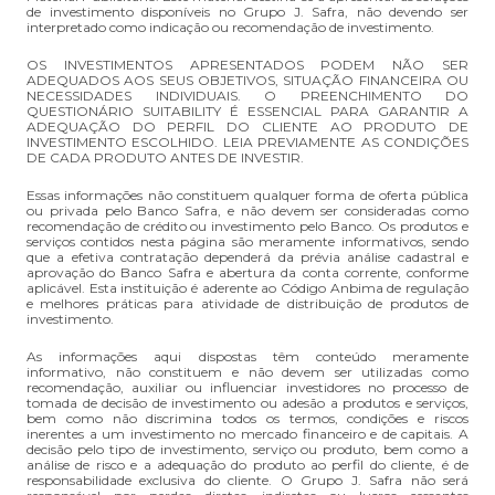
de investimento disponíveis no Grupo J. Safra, não devendo ser
interpretado como indicação ou recomendação de investimento.
OS INVESTIMENTOS APRESENTADOS PODEM NÃO SER
ADEQUADOS AOS SEUS OBJETIVOS, SITUAÇÃO FINANCEIRA OU
NECESSIDADES INDIVIDUAIS. O PREENCHIMENTO DO
QUESTIONÁRIO SUITABILITY É ESSENCIAL PARA GARANTIR A
ADEQUAÇÃO DO PERFIL DO CLIENTE AO PRODUTO DE
INVESTIMENTO ESCOLHIDO. LEIA PREVIAMENTE AS CONDIÇÕES
DE CADA PRODUTO ANTES DE INVESTIR.
Essas informações não constituem qualquer forma de oferta pública
ou privada pelo Banco Safra, e não devem ser consideradas como
recomendação de crédito ou investimento pelo Banco. Os produtos e
serviços contidos nesta página são meramente informativos, sendo
que a efetiva contratação dependerá da prévia análise cadastral e
aprovação do Banco Safra e abertura da conta corrente, conforme
aplicável. Esta instituição é aderente ao Código Anbima de regulação
e melhores práticas para atividade de distribuição de produtos de
investimento.
As informações aqui dispostas têm conteúdo meramente
informativo, não constituem e não devem ser utilizadas como
recomendação, auxiliar ou influenciar investidores no processo de
tomada de decisão de investimento ou adesão a produtos e serviços,
bem como não discrimina todos os termos, condições e riscos
inerentes a um investimento no mercado financeiro e de capitais. A
decisão pelo tipo de investimento, serviço ou produto, bem como a
análise de risco e a adequação do produto ao perfil do cliente, é de
responsabilidade exclusiva do cliente. O Grupo J. Safra não será