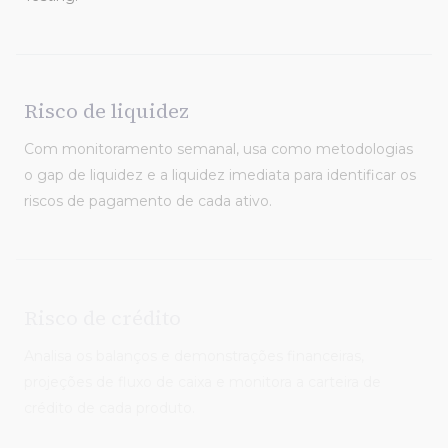
Risco de liquidez
Com monitoramento semanal, usa como metodologias
o gap de liquidez e a liquidez imediata para identificar os
riscos de pagamento de cada ativo.
Risco de crédito
Analisa os balanços e demonstrações financeiras,
projeções de fluxo de caixa e monitora a carteira de
crédito de cada produto.