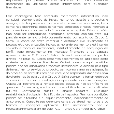
responsável por perdas diretas, indiretas ou lucros cessantes
decorrentes da utilização destas informações para quaisquer
finalidades.
Essa mensagem tem conteúdo meramente informativo, não
constitui recomendação de investimento ou adesão a produtos e
serviços, não foi preparado por analista de valores mobiliários, bem
como não discrimina todos os termos, condições e riscos inerentes a
um investimento no mercado financeiro e de capitais. Este conteúdo
não pode ser reproduzido, distribuído, alterado, copiado, total ou
parcialmente, sem o prévio consentimento por escrito do Grupo J.
Safra. O conteúdo deste material é destinado exclusivamente às
pessoas e/ou organizações indicadas no endereçamento e está sendo
enviado a todos os investidores, indistintamente da adequação do
perfil. Todo investimento no mercado financeiro e de capitais
apresenta riscos. O Grupo J. Safra não será responsável por perdas
diretas, indiretas ou lucros cessantes decorrentes da utilização deste
material para quaisquer finalidades. Os instrumentos aqui discutidos
podem não ser adequados a todos os investidores. A decisão pelo tipo
de investimento, serviço ou produto, bem como a análise e adequação
do produto ao perfil de risco do cliente, é de responsabilidade exclusiva
do cliente, razão pela qual o Grupo J. Safra aconselha fortemente que
o investidor faça uma avaliação independente sobre as operações.
Quaisquer referências a rentabilidades passadas não significam de
qualquer forma a garantia ou previsibilidade de rentabilidades
futuras. Contratação sujeita à análise cadastral. Qualquer
rentabilidade divulgada não é líquida de impostos. Termos e condições
podem ser alterados a qualquer momento, independentemente de
aviso prévio. Consulte seu gerente e canais de atendimento para os
termos e condições aplicáveis. Este investimento não é
necessariamente garantido pelo FGC - Fundo Garantidor de Crédito.