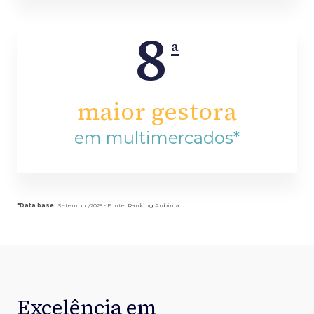
8
a
maior gestora
em multimercados*
*Data base:
Setembro/2025 - Fonte: Ranking Anbima
Excelência em