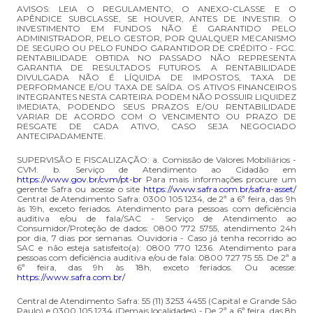
AVISOS: LEIA O REGULAMENTO, O ANEXO-CLASSE E O
APÊNDICE SUBCLASSE, SE HOUVER, ANTES DE INVESTIR. O
INVESTIMENTO EM FUNDOS NÃO É GARANTIDO PELO
ADMINISTRADOR, PELO GESTOR, POR QUALQUER MECANISMO
DE SEGURO OU PELO FUNDO GARANTIDOR DE CRÉDITO - FGC.
RENTABILIDADE OBTIDA NO PASSADO NÃO REPRESENTA
GARANTIA DE RESULTADOS FUTUROS. A RENTABILIDADE
DIVULGADA NÃO É LÍQUIDA DE IMPOSTOS, TAXA DE
PERFORMANCE E/OU TAXA DE SAÍDA. OS ATIVOS FINANCEIROS
INTEGRANTES NESTA CARTEIRA PODEM NÃO POSSUIR LIQUIDEZ
IMEDIATA, PODENDO SEUS PRAZOS E/OU RENTABILIDADE
VARIAR DE ACORDO COM O VENCIMENTO OU PRAZO DE
RESGATE DE CADA ATIVO, CASO SEJA NEGOCIADO
ANTECIPADAMENTE.
SUPERVISÃO E FISCALIZAÇÃO: a. Comissão de Valores Mobiliários -
CVM. b. Serviço de Atendimento ao Cidadão em
https://www.gov.br/cvm/pt-br
Para mais informações procure um
gerente Safra ou acesse o site
https://www.safra.com.br/safra-asset/
Central de Atendimento Safra: 0300 105 1234, de 2ª a 6ª feira, das 9h
às 19h, exceto feriados. Atendimento para pessoas com deficiência
auditiva e/ou de fala/SAC - Serviço de Atendimento ao
Consumidor/Proteção de dados: 0800 772 5755, atendimento 24h
por dia, 7 dias por semanas. Ouvidoria - Caso já tenha recorrido ao
SAC e não esteja satisfeito(a): 0800 770 1236. Atendimento para
pessoas com deficiência auditiva e/ou de fala: 0800 727 75 55. De 2ª a
6ª feira, das 9h às 18h, exceto feriados. Ou acesse:
https://www.safra.com.br/
Central de Atendimento Safra: 55 (11) 3253 4455 (Capital e Grande São
Paulo) e 0300 105 1234 (Demais localidades) - De 2ª a 6ª feira, das 8h