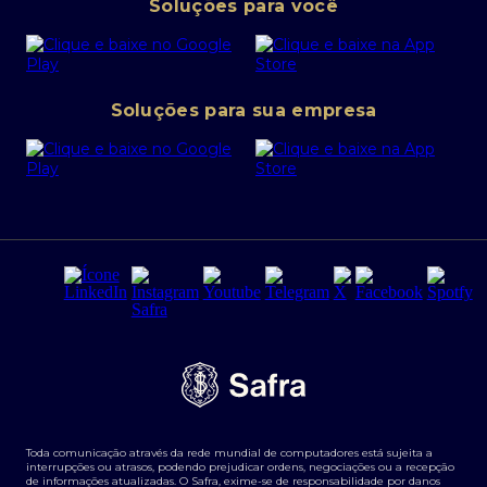
Canal de denúncias
Soluções para você
Abra sua conta PJ
Política de Investimentos Pessoais
SafraPay
Política de Segurança Cibernética
Conta corrente PJ
Portal da Privacidade
Soluções para sua empresa
Cartão Safra Empresas
PRSAC
Empréstimo e financiamentos PJ
Regras e Parâmetros de Atuação Banco Safra
Seguros para empresas
Relações com investidores
Derivativos
Remuneração Diferenciada FEE BASED
Agronegócios
Segurança da Informação
Tarifas e serviços Pessoa Física
Termos de Uso
Transparência de remuneração
Guia de Classificação de Natureza Cambial
Toda comunicação através da rede mundial de computadores está sujeita a
Termos e Condições para Portabilidade de Investimento
interrupções ou atrasos, podendo prejudicar ordens, negociações ou a recepção
de informações atualizadas. O Safra, exime-se de responsabilidade por danos