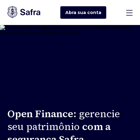
Abra sua
conta
Open Finance
: gerencie
seu patrimônio
com a
segurança Safra