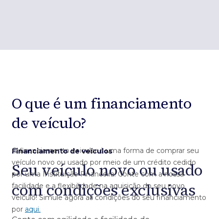
O que é um financiamento
de veículo?
O financiamento veicular é uma forma de comprar seu
Financiamento de veículos
veículo novo ou usado por meio de um crédito cedido
Seu veículo novo ou usado
por uma Instituição Financeira. Conte com a nossa
com condições exclusivas
facilidade e a flexibilidade na aquisição do seu novo
veículo! Simule agora as condições do seu financiamento
por
aqui.