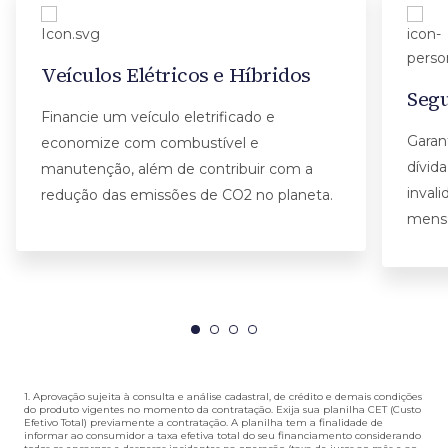
Veículos Elétricos e Híbridos
Segu
Financie um veículo eletrificado e
Garant
economize com combustível e
dívid
manutenção, além de contribuir com a
inval
redução das emissões de CO2 no planeta.
mensa
1. Aprovação sujeita à consulta e análise cadastral, de crédito e demais condições
do produto vigentes no momento da contratação. Exija sua planilha CET (Custo
Efetivo Total) previamente a contratação. A planilha tem a finalidade de
informar ao consumidor a taxa efetiva total do seu financiamento considerando