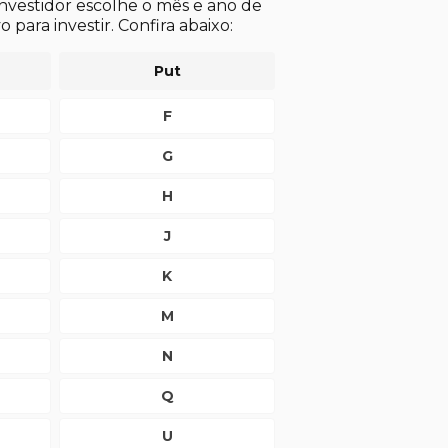
investidor escolhe o mês e ano de
o para investir. Confira abaixo:
Put
F
G
H
J
K
M
N
Q
U