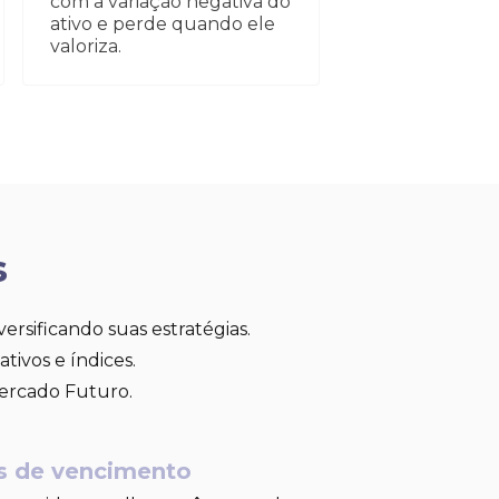
com a variação negativa do
ativo e perde quando ele
valoriza.
s
ersificando suas estratégias.
ativos e índices.
 Mercado Futuro.
 de vencimento