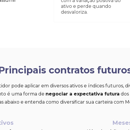
assumir
com a variação positiva do
ativo e perde quando
desvaloriza.
Principais contratos futuro
dor pode aplicar em diversos ativos e índices futuros, div
ento é uma forma de
negociar a expectativa futura
dos 
stas abaixo e entenda como diversificar sua carteira com
tivos
Meses