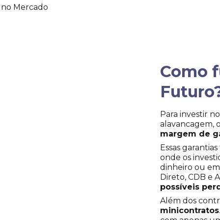
s no Mercado
Como f
Futuro
Para investir 
alavancagem, o
margem de ga
Essas garantia
onde os invest
dinheiro ou em
Direto, CDB e A
possíveis per
Além dos contra
minicontratos