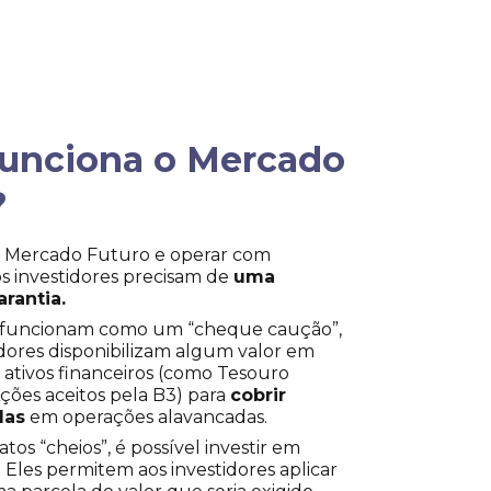
unciona o Mercado
?
no Mercado Futuro e operar com
s investidores precisam de
uma
rantia.
s funcionam como um “cheque caução”,
idores disponibilizam algum valor em
 ativos financeiros (como Tesouro
ções aceitos pela B3) para
cobrir
das
em operações alavancadas.
tos “cheios”, é possível investir em
. Eles permitem aos investidores aplicar