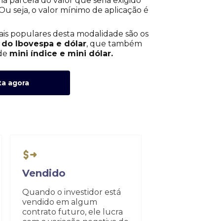
 parcela do valor que seria exigido
u seja, o valor mínimo de aplicação é
is populares desta modalidade são os
 do Ibovespa e dólar
, que também
 de
mini índice e mini dólar.
ta agora
Vendido
Quando o investidor está
vendido em algum
contrato futuro, ele lucra