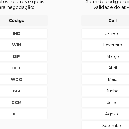
atos futuros e quais
Além do código, o 
ara negociação:
validade do ativ
Código
Call
IND
Janeiro
WIN
Fevereiro
ISP
Março
DOL
Abril
WDO
Maio
BGI
Junho
CCM
Julho
ICF
Agosto
Setembro