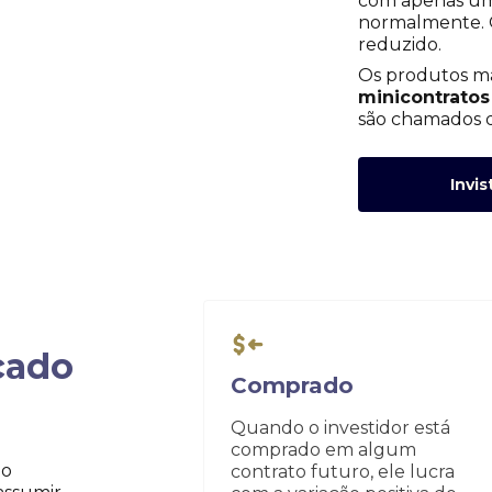
com apenas uma
normalmente. O
reduzido.
Os produtos ma
minicontratos
são chamados
Invis
cado
Comprado
Quando o investidor está
comprado em algum
no
contrato futuro, ele lucra