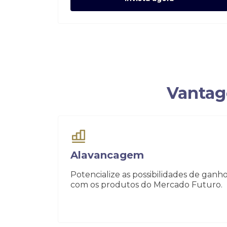
Ofertas Públicas
Open Finance
Derivativos
Transferência de ativos
Safra para médicos
Agronegócios
Vantag
Alavancagem
Potencialize as possibilidades de ganh
com os produtos do Mercado Futuro.