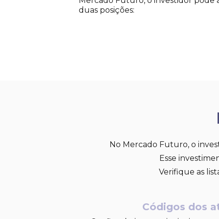
Mercado Futuro, o investidor pode 
duas posições:
No Mercado Futuro, o investi
Esse investim
Verifique as li
Códigos dos a