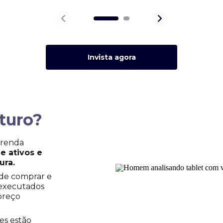
Invista agora
turo?
 renda
e ativos e
ura.
ode comprar e
 executados
preço
es estão