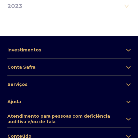
2023
Investimentos
Conta Safra
Serviços
Ajuda
Atendimento para pessoas com deficiência
auditiva e/ou de fala
Conteúdo