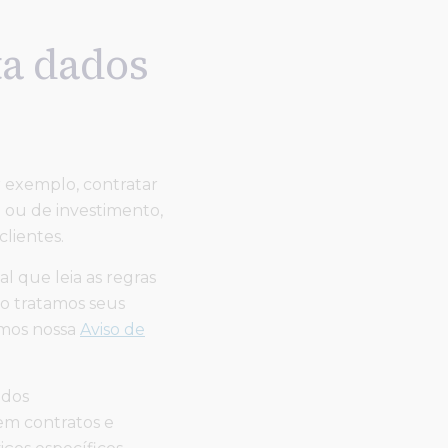
ta dados
Conheça nossas polí
r exemplo, contratar
Aviso de Privacidade
 ou de investimento,
lientes.
Aviso de Privacidade 
l que leia as regras
o tratamos seus
Declaração de Cooki
zamos nossa
Aviso de
ados
em contratos e