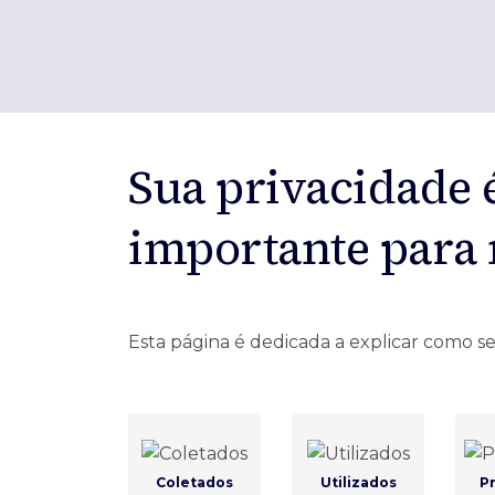
Ofertas Públicas
Open Finance
Derivativos
Transferência de ativos
Safra para médicos
Agronegócios
Sua privacidade 
importante para
Esta página é dedicada a explicar como se
Coletados
Utilizados
P