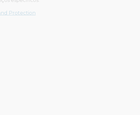
ços específicos.
www.safra.com.br
and Protection
www.safrafinanceira.com.br
www.safra.com.br/sobre/corret
www.safra.com.br/safra-asset/