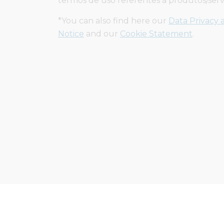
termos de uso referentes a produtos/servi
*You can also find here our
Data Privacy 
Notice
and our
Cookie Statement
.