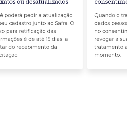
xatos ou desatualizados
consentim
ê poderá pedir a atualização
Quando o tr
seu cadastro junto ao Safra. O
dados pessoa
zo para retificação das
no consenti
ormações é de até 15 dias, a
revogar a su
tar do recebimento da
tratamento 
citação.
momento.