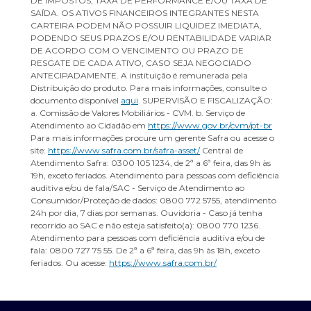
DE IMPOSTOS, TAXA DE PERFORMANCE E/OU TAXA DE
SAÍDA. OS ATIVOS FINANCEIROS INTEGRANTES NESTA
CARTEIRA PODEM NÃO POSSUIR LIQUIDEZ IMEDIATA,
PODENDO SEUS PRAZOS E/OU RENTABILIDADE VARIAR
DE ACORDO COM O VENCIMENTO OU PRAZO DE
RESGATE DE CADA ATIVO, CASO SEJA NEGOCIADO
ANTECIPADAMENTE. A instituição é remunerada pela
Distribuição do produto. Para mais informações, consulte o
documento disponível
aqui
. SUPERVISÃO E FISCALIZAÇÃO:
a. Comissão de Valores Mobiliários - CVM. b. Serviço de
Atendimento ao Cidadão em
https://www.gov.br/cvm/pt-br
Para mais informações procure um gerente Safra ou acesse o
site:
https://www.safra.com.br/safra-asset/
Central de
Atendimento Safra: 0300 105 1234, de 2ª a 6ª feira, das 9h às
19h, exceto feriados. Atendimento para pessoas com deficiência
auditiva e/ou de fala/SAC - Serviço de Atendimento ao
Consumidor/Proteção de dados: 0800 772 5755, atendimento
24h por dia, 7 dias por semanas. Ouvidoria - Caso já tenha
recorrido ao SAC e não esteja satisfeito(a): 0800 770 1236.
Atendimento para pessoas com deficiência auditiva e/ou de
fala: 0800 727 75 55. De 2ª a 6ª feira, das 9h às 18h, exceto
feriados. Ou acesse:
https://www.safra.com.br/