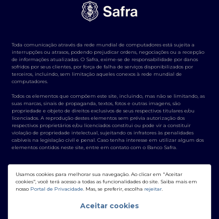
Toda comunicação através da rede mundial de computadores está sujeita a
interrupções ou atrasos, podendo prejudicar ordens, negociações ou a recepção
de informações atualizadas. O Safra, exime-se de responsabilidade por danos
sofridos por seus clientes, por força de falha de serviços disponibilizados por
terceiros, incluindo, sem limitação aqueles conexos à rede mundial de
computadores.
Todos os elementos que compõem este site, incluindo, mas não se limitando, as
suas marcas, sinais de propaganda, textos, fotos e outras imagens, são
propriedade e objeto de direitos exclusivos de seus respectivos titulares e/ou
licenciados. A reprodução destes elementos sem prévia autorização dos
respectivos proprietários e/ou licenciados constitui ou pode vir a constituir
violação de propriedade intelectual, sujeitando os infratores às penalidades
cabíveis na legislação civil e penal. Caso tenha interesse em utilizar algum dos
elementos contidos neste site, entre em contato com o Banco Safra.
Usamos cookies para melhorar sua navegação. Ao clicar em "Aceitar
cookies", você terá acesso a todas as funcionalidades do site. Saiba mais em
nosso
Portal de Privacidade
. Mas, se preferir, escolha
rejeitar
.
Banco Safra S/A - CNPJ: 58.160.789/0001-28
Aceitar cookies