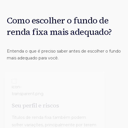
Como escolher o fundo de
renda fixa mais adequado?
Entenda o que é preciso saber antes de escolher o fundo
mais adequado para você.
Seu perfil e riscos
Apl
Títulos de renda fixa também podem
Exist
sofrer variações, principalmente por terem
para 