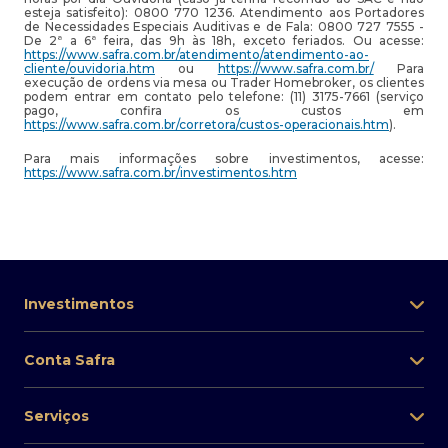
esteja satisfeito): 0800 770 1236. Atendimento aos Portadores
de Necessidades Especiais Auditivas e de Fala: 0800 727 7555 -
De 2ª a 6ª feira, das 9h às 18h, exceto feriados. Ou acesse:
https://www.safra.com.br/atendimento/atendimento-ao-
cliente/ouvidoria.htm
ou
https://www.safra.com.br/
Para
execução de ordens via mesa ou Trader Homebroker, os clientes
podem entrar em contato pelo telefone: (11) 3175-7661 (serviço
pago, confira os custos em
https://www.safra.com.br/corretora/custos-operacionais.htm
).
Para mais informações sobre investimentos, acesse:
https://www.safra.com.br/investimentos.htm
Investimentos
Conta Safra
Serviços