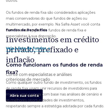
outros.
Os fundos de renda fixa são considerados aplicações
mais conservadoras do que fundos de ações ou
multimercado, por exemplo. Na Safra Asset você conta
Fundos de Renda Fixa
com diversas opções de fundos de renda fixa e
especialistas à sua disposição.
Investimentos em crédito
privado, prefixado e
Veja a lista de fundos
inflação
Como funcionam os fundos de renda
fixa?
Conte com especialistas e análises
criteriosas de mercado
Como qualquer outro fundo de investimento, os fundos
de renda fixa visam unir recursos de investidores para
montar uma carteira com base nas análises de cenário e
Abra sua conta
as melhores oportunidades de investimentos,
respeitando sempre a estratégia adotada por cada fundo.