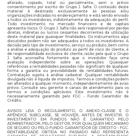
alterado, copiado, total ou parcialmente, sem o prévio
consentimento por escrito do Grupo J. Safra. O conteúdo deste
material é destinado exclusivamente às pessoas e/ou
organizações indicadas no endereçamento e está sendo enviado
a todos os investidores, indistintamente da adequação do perfil.
Todo investimento no mercado financeiro e de capitais
apresenta riscos. O Grupo J. Safra não será responsável por perdas
diretas, indiretas ou lucros cessantes decorrentes da utilização
deste material para quaisquer finalidades. Os instrumentos aqui
discutidos podem não ser adequados a todos os investidores. A
decisão pelo tipo de investimento, serviço ou produto, bem como
a análise e adequação do produto ao perfil de risco do cliente, é
de responsabilidade exclusiva do cliente, razão pela qual o Grupo
J. Safra aconselha fortemente que o investidor faça uma
avaliação independente sobre as operações. Quaisquer
referências a rentabilidades passadas não significam de qualquer
forma a garantia ou previsibilidade de rentabilidades futuras.
Contratação sujeita à análise cadastral. Qualquer rentabilidade
divulgada não é líquida de impostos. Termos e condições podem
ser alterados a qualquer momento, independentemente de aviso
prévio. Consulte seu gerente e canais de atendimento para os
termos e condições aplicáveis. Este investimento não é
necessariamente garantido pelo FGC - Fundo Garantidor de
Crédito.
AVISOS: LEIA O REGULAMENTO, O ANEXO-CLASSE E O
APÊNDICE SUBCLASSE, SE HOUVER, ANTES DE INVESTIR. O
INVESTIMENTO EM FUNDOS NÃO É GARANTIDO PELO
ADMINISTRADOR, PELO GESTOR, POR QUALQUER MECANISMO
DE SEGURO OU PELO FUNDO GARANTIDOR DE CRÉDITO - FGC.
RENTABILIDADE OBTIDA NO PASSADO NÃO REPRESENTA