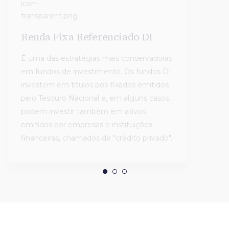
Renda Fixa Referenciado DI
Rend
É uma das estratégias mais conservadoras
Fundo
em fundos de investimento. Os fundos DI
unem 
investem em títulos pós-fixados emitidos
inves
pelo Tesouro Nacional e, em alguns casos,
título
podem investir também em ativos
ativo
emitidos por empresas e instituições
de vo
financeiras, chamados de "crédito privado".
Safra