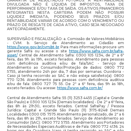
GARANTIA DE RESULTADOS FUTUROS. A RENTABILIDADE
DIVULGADA NÃO É LÍQUIDA DE IMPOSTOS, TAXA DE
PERFORMANCE E/OU TAXA DE SAÍDA. OS ATIVOS FINANCEIROS
INTEGRANTES NESTA CARTEIRA PODEM NÃO POSSUIR
LIQUIDEZ IMEDIATA, PODENDO SEUS PRAZOS E/OU
RENTABILIDADE VARIAR DE ACORDO COM O VENCIMENTO OU
PRAZO DE RESGATE DE CADA ATIVO, CASO SEJA NEGOCIADO
ANTECIPADAMENTE.
SUPERVISÃO E FISCALIZAÇÃO: a. Comissão de Valores Mobiliários
- CVM. b. Serviço de Atendimento ao Cidadão em
https://www.gov.br/cvm/pt-br
Para mais informações procure um
gerente Safra ou acesse o site
https://www.safra.com.br/safra-
asset/
Central de Atendimento Safra: 0300 105 1234, de 2ª a 6ª
feira, das 9h às 19h, exceto feriados. Atendimento para pessoas
com deficiência auditiva e/ou de fala/SAC - Serviço de
Atendimento ao Consumidor/Proteção de dados: 0800 772
5755, atendimento 24h por dia, 7 dias por semanas. Ouvidoria -
Caso já tenha recorrido ao SAC e não esteja satisfeito(a): 0800
770 1236. Atendimento para pessoas com deficiência auditiva
e/ou de fala: 0800 727 75 55. De 2ª a 6ª feira, das 9h às 18h,
exceto feriados. Ou acesse:
https://www.safra.com.br/
Central de Atendimento Safra: 55 (11) 3253 4455 (Capital e Grande
São Paulo) e 0300 105 1234 (Demais localidades) - De 2ª a 6ª feira,
das 8h às 21h30, exceto feriados. Central SafraPay / Pessoa
Jurídica: Capital e Grande São Paulo (11) 3175-8248 Demais
Localidades 0300 015 7575 Atendimento personalizado, de 2ª a 6
feira, das 8h às 21h, exceto feriados. Serviço de Atendimento ao
Consumidor (SAC): 0800 772 5755. Atendimento aos Portadores
de Necessidades Especiais Auditivas e de Fala: 0800 772 4136. 24
horas por dia Ouvidoria (caso já tenha recorrido ao SAC e não