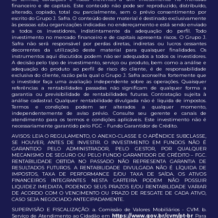
financeiro e de capitais. Este conteúdo não pode ser reproduzido, distribuído,
alterado, copiado, total ou parcialmente, sem o prévio consentimento por
escrito do Grupo J. Safra. O conteúdo deste material é destinado exclusivamente
às pessoas e/ou organizações indicadas no endereçamento e está sendo enviado
a todos os investidores, indistintamente da adequação do perfil. Todo
investimento no mercado financeiro e de capitais apresenta riscos. O Grupo J.
Safra não será responsável por perdas diretas, indiretas ou lucros cessantes
decorrentes da utilização deste material para quaisquer finalidades. Os
instrumentos aqui discutidos podem não ser adequados a todos os investidores.
A decisão pelo tipo de investimento, serviço ou produto, bem como a análise e
adequação do produto ao perfil de risco do cliente, é de responsabilidade
exclusiva do cliente, razão pela qual o Grupo J. Safra aconselha fortemente que
o investidor faça uma avaliação independente sobre as operações. Quaisquer
referências a rentabilidades passadas não significam de qualquer forma a
garantia ou previsibilidade de rentabilidades futuras. Contratação sujeita à
análise cadastral. Qualquer rentabilidade divulgada não é líquida de impostos.
Termos e condições podem ser alterados a qualquer momento,
independentemente de aviso prévio. Consulte seu gerente e canais de
atendimento para os termos e condições aplicáveis. Este investimento não é
necessariamente garantido pelo FGC - Fundo Garantidor de Crédito.
AVISOS: LEIA O REGULAMENTO, O ANEXO-CLASSE E O APÊNDICE SUBCLASSE,
SE HOUVER, ANTES DE INVESTIR. O INVESTIMENTO EM FUNDOS NÃO É
GARANTIDO PELO ADMINISTRADOR, PELO GESTOR, POR QUALQUER
MECANISMO DE SEGURO OU PELO FUNDO GARANTIDOR DE CRÉDITO – FGC.
RENTABILIDADE OBTIDA NO PASSADO NÃO REPRESENTA GARANTIA DE
RESULTADOS FUTUROS. A RENTABILIDADE DIVULGADA NÃO É LÍQUIDA DE
IMPOSTOS, TAXA DE PERFORMANCE E/OU TAXA DE SAÍDA. OS ATIVOS
FINANCEIROS INTEGRANTES NESTA CARTEIRA PODEM NÃO POSSUIR
LIQUIDEZ IMEDIATA, PODENDO SEUS PRAZOS E/OU RENTABILIDADE VARIAR
DE ACORDO COM O VENCIMENTO OU PRAZO DE RESGATE DE CADA ATIVO,
CASO SEJA NEGOCIADO ANTECIPADAMENTE.
SUPERVISÃO E FISCALIZAÇÃO: a. Comissão de Valores Mobiliários - CVM. b.
Serviço de Atendimento ao Cidadão em
https://www.gov.br/cvm/pt-br
Para