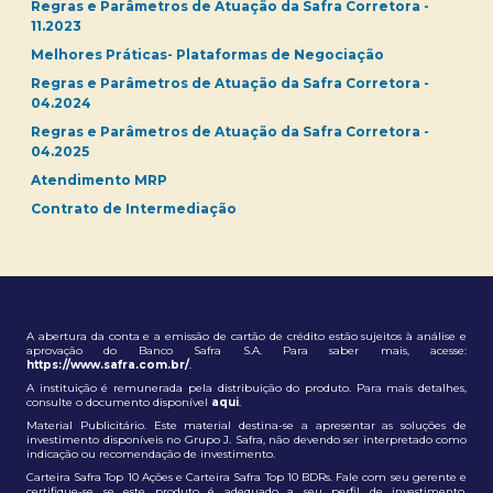
Regras e Parâmetros de Atuação da Safra Corretora -
11.2023
Melhores Práticas- Plataformas de Negociação
Regras e Parâmetros de Atuação da Safra Corretora -
04.2024
Regras e Parâmetros de Atuação da Safra Corretora -
04.2025
Atendimento MRP
Contrato de Intermediação
A abertura da conta e a emissão de cartão de crédito estão sujeitos à análise e
aprovação do Banco Safra S.A. Para saber mais, acesse:
https://www.safra.com.br/
.
A instituição é remunerada pela distribuição do produto. Para mais detalhes,
consulte o documento disponível
aqui
.
Material Publicitário. Este material destina-se a apresentar as soluções de
investimento disponíveis no Grupo J. Safra, não devendo ser interpretado como
indicação ou recomendação de investimento.
Carteira Safra Top 10 Ações e Carteira Safra Top 10 BDRs. Fale com seu gerente e
certifique-se se este produto é adequado a seu perfil de investimento.