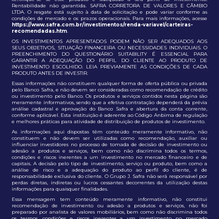
Rentabilidade não garantida. SAFRA CORRETORA DE VALORES E CÂMBIO
LTDA. O resgate está sujeito à data de solicitação e pode variar conforme as
condições de mercado e os prazos operacionais. Para mais informações, acesse
https://www.safra.com.br/investimentos/renda-variavel/carteiras-
recomendadas.htm
.
OS INVESTIMENTOS APRESENTADOS PODEM NÃO SER ADEQUADOS AOS
SEUS OBJETIVOS, SITUAÇÃO FINANCEIRA OU NECESSIDADES INDIVIDUAIS. O
PREENCHIMENTO DO QUESTIONÁRIO SUITABILITY É ESSENCIAL PARA
GARANTIR A ADEQUAÇÃO DO PERFIL DO CLIENTE AO PRODUTO DE
INVESTIMENTO ESCOLHIDO. LEIA PREVIAMENTE AS CONDIÇÕES DE CADA
PRODUTO ANTES DE INVESTIR.
Essas informações não constituem qualquer forma de oferta pública ou privada
pelo Banco Safra, e não devem ser consideradas como recomendação de crédito
ou investimento pelo Banco. Os produtos e serviços contidos nesta página são
meramente informativos, sendo que a efetiva contratação dependerá da prévia
análise cadastral e aprovação do Banco Safra e abertura da conta corrente,
conforme aplicável. Esta instituição é aderente ao Código Anbima de regulação
e melhores práticas para atividade de distribuição de produtos de investimento.
As informações aqui dispostas têm conteúdo meramente informativo, não
constituem e não devem ser utilizadas como recomendação, auxiliar ou
influenciar investidores no processo de tomada de decisão de investimento ou
adesão a produtos e serviços, bem como não discrimina todos os termos,
condições e riscos inerentes a um investimento no mercado financeiro e de
capitais. A decisão pelo tipo de investimento, serviço ou produto, bem como a
análise de risco e a adequação do produto ao perfil do cliente, é de
responsabilidade exclusiva do cliente. O Grupo J. Safra não será responsável por
perdas diretas, indiretas ou lucros cessantes decorrentes da utilização destas
informações para quaisquer finalidades.
Essa mensagem tem conteúdo meramente informativo, não constitui
recomendação de investimento ou adesão a produtos e serviços, não foi
preparado por analista de valores mobiliários, bem como não discrimina todos
os termos, condições e riscos inerentes a um investimento no mercado