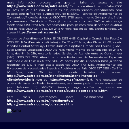
mais informações procure um gerente Safra ou acesse o site
https://www.safra.com.br/safra-asset/
Central de Atendimento Safra: 0300
105 1234, de 2ª a 6ª feira, das 9h às 19h, exceto feriados. Atendimento para
pessoas com deficiência auditiva e/ou de fala/SAC - Serviço de Atendimento ao
Consumidor/Proteção de dados: 0800 772 5755, atendimento 24h por dia, 7 dias
por semanas. Ouvidoria - Caso já tenha recorrido ao SAC e não esteja
satisfeito(a): 0800 770 1236. Atendimento para pessoas com deficiência auditiva
e/ou de fala: 0800 727 75 55. De 2ª a 6ª feira, das 9h às 18h, exceto feriados. Ou
acesse:
https://www.safra.com.br/
Central de Atendimento Safra: 55 (11) 3253 4455 (Capital e Grande São Paulo) e
0300 105 1234 (Demais localidades) - De 2ª a 6ª feira, das 8h às 21h30, exceto
feriados. Central SafraPay / Pessoa Jurídica: Capital e Grande São Paulo (11) 3175-
8248 Demais Localidades 0300 015 7575 Atendimento personalizado, de 2ª a 6
feira, das 8h às 21h, exceto feriados. Serviço de Atendimento ao Consumidor
(SAC): 0800 772 5755. Atendimento aos Portadores de Necessidades Especiais
Auditivas e de Fala: 0800 772 4136. 24 horas por dia Ouvidoria (caso já tenha
recorrido ao SAC e não esteja satisfeito): 0800 770 1236. Atendimento aos
Portadores de Necessidades Especiais Auditivas e de Fala: 0800 727 7555 - De 2ª a
6ª feira, das 9h às 18h, exceto feriados. Ou acesse:
https://www.safra.com.br/atendimento/atendimento-ao-
cliente/ouvidoria.htm
ou
https://www.safra.com.br/
. Para execução de
ordens via mesa ou Trader Homebroker, os clientes podem entrar em contato
pelo telefone: (11) 3175-7661 (serviço pago, confira os custos em
https://www.safra.com.br/corretora/custos-operacionais.htm
Para mais informações sobre investimentos, acesse:
https://www.safra.com.br/investimentos/
e
https://www.safra.com.br/corretora.htm