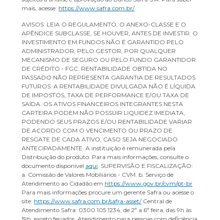
mais, acesse:
https://www.safra.com.br/
AVISOS: LEIA O REGULAMENTO, O ANEXO-CLASSE E O
APÊNDICE SUBCLASSE, SE HOUVER, ANTES DE INVESTIR. O
INVESTIMENTO EM FUNDOS NÃO É GARANTIDO PELO
ADMINISTRADOR, PELO GESTOR, POR QUALQUER
MECANISMO DE SEGURO OU PELO FUNDO GARANTIDOR
DE CRÉDITO - FGC. RENTABILIDADE OBTIDA NO
PASSADO NÃO REPRESENTA GARANTIA DE RESULTADOS
FUTUROS. A RENTABILIDADE DIVULGADA NÃO É LÍQUIDA
DE IMPOSTOS, TAXA DE PERFORMANCE E/OU TAXA DE
SAÍDA. OS ATIVOS FINANCEIROS INTEGRANTES NESTA
CARTEIRA PODEM NÃO POSSUIR LIQUIDEZ IMEDIATA,
PODENDO SEUS PRAZOS E/OU RENTABILIDADE VARIAR
DE ACORDO COM O VENCIMENTO OU PRAZO DE
RESGATE DE CADA ATIVO, CASO SEJA NEGOCIADO
ANTECIPADAMENTE. A instituição é remunerada pela
Distribuição do produto. Para mais informações, consulte o
documento disponível
aqui
. SUPERVISÃO E FISCALIZAÇÃO:
a. Comissão de Valores Mobiliários - CVM. b. Serviço de
Atendimento ao Cidadão em
https://www.gov.br/cvm/pt-br
Para mais informações procure um gerente Safra ou acesse o
site:
https://www.safra.com.br/safra-asset/
Central de
Atendimento Safra: 0300 105 1234, de 2ª a 6ª feira, das 9h às
19h, exceto feriados. Atendimento para pessoas com deficiência