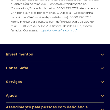
auditiva e/ou de fala/SAC - Serviço de Atendimento ao
Consumidor/Proteção de dados: 0800 772 5755, atendimento
24h por dia, 7 dias por semanas. Ouvidoria - Caso já tenha
recorrido ao SAC e não esteja satisfeito(a): 0800 770 1236.
Atendimento para pessoas com deficiência auditiva e/ou de
fala: 0800 727 75 55. De 2ª a 6ª feira, das 9h às 18h, exceto
feriados. Ou acesse:
https://www.safra.com.br/
Investimentos
Conta Safra
Serviços
Ajuda
Atendimento para pessoas com deficiência