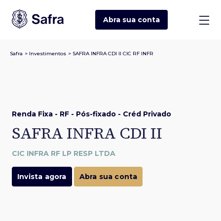
Abra sua
conta
Safra
>
Investimentos
>
SAFRA INFRA CDI II CIC RF INFR
Renda Fixa - RF - Pós-fixado - Créd Privado
SAFRA INFRA CDI II
CIC INFRA RF LP RESP LTDA
Invista agora
Abra sua conta