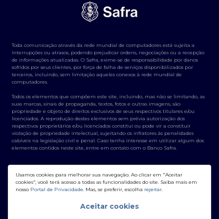
Toda comunicação através da rede mundial de computadores está sujeita a
interrupções ou atrasos, podendo prejudicar ordens, negociações ou a recepção
de informações atualizadas. O Safra, exime-se de responsabilidade por danos
sofridos por seus clientes, por força de falha de serviços disponibilizados por
terceiros, incluindo, sem limitação aqueles conexos à rede mundial de
computadores.
Todos os elementos que compõem este site, incluindo, mas não se limitando, as
suas marcas, sinais de propaganda, textos, fotos e outras imagens, são
propriedade e objeto de direitos exclusivos de seus respectivos titulares e/ou
licenciados. A reprodução destes elementos sem prévia autorização dos
respectivos proprietários e/ou licenciados constitui ou pode vir a constituir
violação de propriedade intelectual, sujeitando os infratores às penalidades
cabíveis na legislação civil e penal. Caso tenha interesse em utilizar algum dos
elementos contidos neste site, entre em contato com o Banco Safra.
Usamos cookies para melhorar sua navegação. Ao clicar em "Aceitar
cookies", você terá acesso a todas as funcionalidades do site. Saiba mais em
nosso
Portal de Privacidade
. Mas, se preferir, escolha
rejeitar
.
Banco Safra S/A - CNPJ: 58.160.789/0001-28
Aceitar cookies