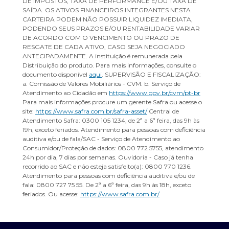
DE IMPOSTOS, TAXA DE PERFORMANCE E/OU TAXA DE
SAÍDA. OS ATIVOS FINANCEIROS INTEGRANTES NESTA
CARTEIRA PODEM NÃO POSSUIR LIQUIDEZ IMEDIATA,
PODENDO SEUS PRAZOS E/OU RENTABILIDADE VARIAR
DE ACORDO COM O VENCIMENTO OU PRAZO DE
RESGATE DE CADA ATIVO, CASO SEJA NEGOCIADO
ANTECIPADAMENTE. A instituição é remunerada pela
Distribuição do produto. Para mais informações, consulte o
documento disponível
aqui
. SUPERVISÃO E FISCALIZAÇÃO:
a. Comissão de Valores Mobiliários - CVM. b. Serviço de
Atendimento ao Cidadão em
https://www.gov.br/cvm/pt-br
Para mais informações procure um gerente Safra ou acesse o
site:
https://www.safra.com.br/safra-asset/
Central de
Atendimento Safra: 0300 105 1234, de 2ª a 6ª feira, das 9h às
19h, exceto feriados. Atendimento para pessoas com deficiência
auditiva e/ou de fala/SAC - Serviço de Atendimento ao
Consumidor/Proteção de dados: 0800 772 5755, atendimento
24h por dia, 7 dias por semanas. Ouvidoria - Caso já tenha
recorrido ao SAC e não esteja satisfeito(a): 0800 770 1236.
Atendimento para pessoas com deficiência auditiva e/ou de
fala: 0800 727 75 55. De 2ª a 6ª feira, das 9h às 18h, exceto
feriados. Ou acesse:
https://www.safra.com.br/