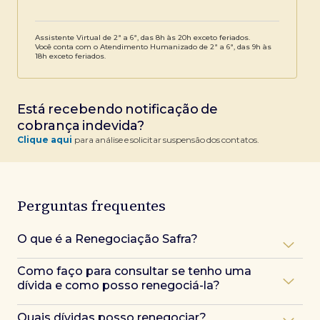
Assistente Virtual de 2ª a 6ª, das 8h às 20h exceto feriados.
Você conta com o Atendimento Humanizado de 2ª a 6ª, das 9h às
18h exceto feriados.
Está recebendo notificação de
cobrança indevida? ​
Clique aqui
para análise e solicitar suspensão dos contatos.​
Perguntas frequentes
O que é a Renegociação Safra?
É um canal de renegociação do Banco Safra, em
Como faço para consultar se tenho uma
que você pode regularizar suas dívidas de
dívida e como posso renegociá-la?
empréstimos, limites da conta e cartão de crédito.
Entre em contato pelo nosso WhatsApp no (11)
Quais dívidas posso renegociar?