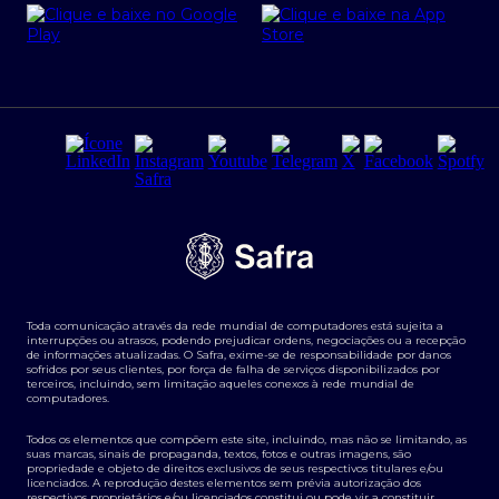
PRSAC
Empréstimo e financiamentos PJ
Regras e Parâmetros de Atuação Banco Safra
Seguros para empresas
Relações com investidores
Derivativos
Remuneração Diferenciada FEE BASED
Agronegócios
Segurança da Informação
Tarifas e serviços Pessoa Física
Termos de Uso
Transparência de remuneração
Guia de Classificação de Natureza Cambial
Toda comunicação através da rede mundial de computadores está sujeita a
Termos e Condições para Portabilidade de Investimento
interrupções ou atrasos, podendo prejudicar ordens, negociações ou a recepção
de informações atualizadas. O Safra, exime-se de responsabilidade por danos
sofridos por seus clientes, por força de falha de serviços disponibilizados por
terceiros, incluindo, sem limitação aqueles conexos à rede mundial de
computadores.
Todos os elementos que compõem este site, incluindo, mas não se limitando, as
suas marcas, sinais de propaganda, textos, fotos e outras imagens, são
propriedade e objeto de direitos exclusivos de seus respectivos titulares e/ou
licenciados. A reprodução destes elementos sem prévia autorização dos
respectivos proprietários e/ou licenciados constitui ou pode vir a constituir