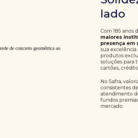
lado
Com 185 anos de
maiores insti
presença em m
sua excelência
produtos exclu
soluções para t
cartões, crédit
No Safra, valor
consistentes d
atendimento de
fundos premiad
mercado.