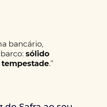
ma bancário,
 barco:
sólido
r tempestade
.”
z do Safra ao seu