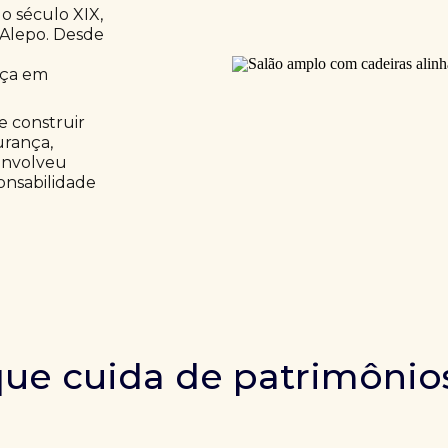
o século XIX,
 Alepo. Desde
nça em
e construir
urança,
envolveu
onsabilidade
ue cuida de patrimônio