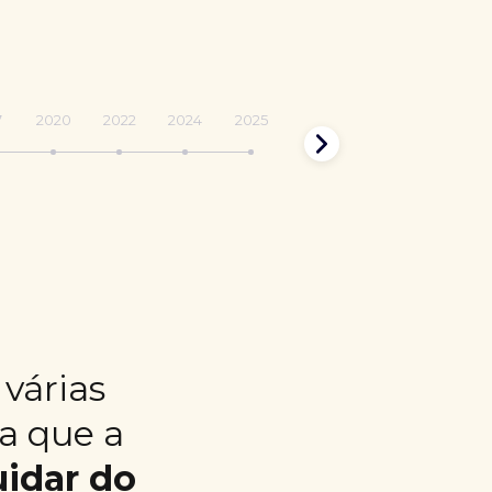
7
2020
2022
2024
2025
várias
ma que a
uidar do