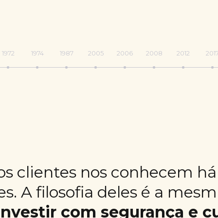
1972
1974
1987
2005
2006
2008
2012
201
a
o
os clientes nos conhecem há 
a
s. A filosofia deles é a mes
s,
e
investir com segurança e c
o