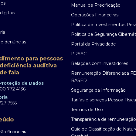
nes
Manual de Precificação
digitais
Operações Financeiras
Política de Investimentos Pes
ria
Política de Segurança Cibernét
de denúncias
Portal da Privacidade
PRSAC
dimento para pessoas
Relações com investidores
deficiência auditiva
de fala
Remuneração Diferenciada F
BASED
 Proteção de Dados
00 772 4136
Segurança da Informação
oria
Tarifas e serviços Pessoa Física
27 7555
Termos de Uso
eúdo
Transparência de remuneração
Guia de Classificação de Natu
ão financeira