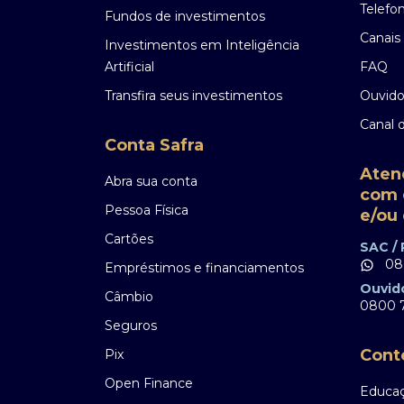
Telefo
Fundos de investimentos
Canais 
Investimentos em Inteligência
Artificial
FAQ
Transfira seus investimentos
Ouvido
Canal 
Conta Safra
Aten
Abra sua conta
com 
Pessoa Física
e/ou 
Cartões
SAC /
08
Empréstimos e financiamentos
Ouvid
Câmbio
0800 7
Seguros
Cont
Pix
Open Finance
Educaç