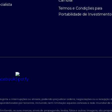
Cambial
ialista
Termos e Condições para
Portabilidade de Investimento
jeita a interrupções ou atrasos, podendo prejudicar ordens, negociações ou a recepção de
s disponibilizados por terceiros, incluindo, sem limitação aqueles conexos à rede mundial d
itando, as suas marcas, sinais de propaganda, textos, fotos e outras imagens, são propried