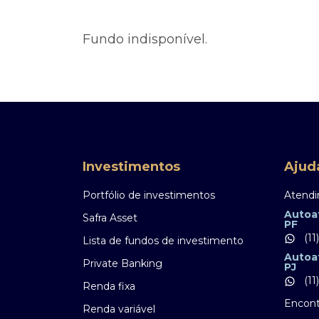
Ofertas Públicas
Open Finance
Derivativos
Transferência de ativos
Fundo indisponível.
Safra para médicos
Agronegócios
Investimentos
Ajud
Portfólio de investimentos
Atendi
Autoa
Safra Asset
PF
(11
Lista de fundos de investimento
Autoa
Private Banking
PJ
(11
Renda fixa
Encont
Renda variável