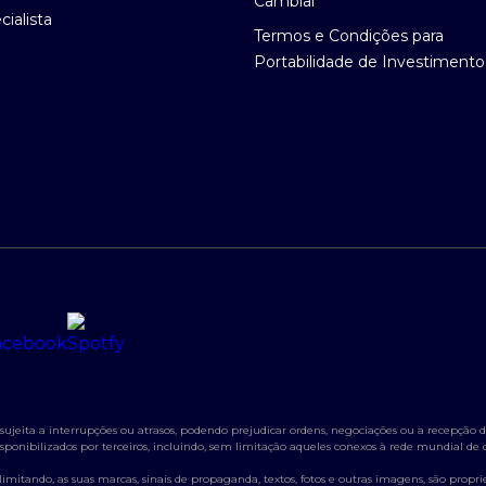
Cambial
ialista
Termos e Condições para
Portabilidade de Investimento
jeita a interrupções ou atrasos, podendo prejudicar ordens, negociações ou a recepção de
s disponibilizados por terceiros, incluindo, sem limitação aqueles conexos à rede mundial d
itando, as suas marcas, sinais de propaganda, textos, fotos e outras imagens, são propried