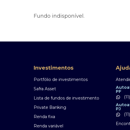
Ofertas Públicas
Open Finance
Derivativos
Transferência de ativos
Fundo indisponível.
Safra para médicos
Agronegócios
Investimentos
Ajud
Portfólio de investimentos
Atendi
Autoa
Safra Asset
PF
(11
Lista de fundos de investimento
Autoa
Private Banking
PJ
(11
Renda fixa
Encont
Renda variável