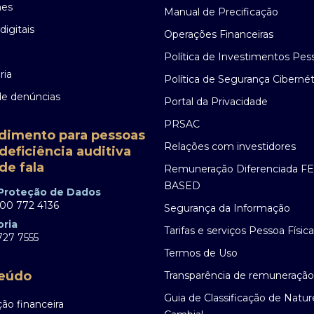
nes
Manual de Precificação
digitais
Operações Financeiras
Política de Investimentos Pes
ria
Política de Segurança Cibernét
de denúncias
Portal da Privacidade
PRSAC
dimento para pessoas
Relações com investidores
deficiência auditiva
de fala
Remuneração Diferenciada F
BASED
 Proteção de Dados
00 772 4136
Segurança da Informação
oria
Tarifas e serviços Pessoa Física
27 7555
Termos de Uso
eúdo
Transparência de remuneração
Guia de Classificação de Natu
ão financeira