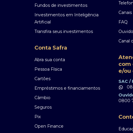
Telefo
Fundos de investimentos
Canais 
Investimentos em Inteligência
Artificial
FAQ
Transfira seus investimentos
Ouvido
Canal 
Conta Safra
Aten
Abra sua conta
com 
Pessoa Física
e/ou 
Cartões
SAC /
08
Empréstimos e financiamentos
Ouvid
Câmbio
0800 7
Seguros
Cont
Pix
Open Finance
Educaç