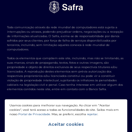
Toda comunicação através da rede mundial de computadores está sujeita a
interrupções ou atrasos, podendo prejudicar ordens, negociações ou a recepção
de informações atualizadas. O Safra, exime-se de responsabilidade por danos
sofridos por seus clientes, por força de falha de serviços disponibilizados por
terceiros, incluindo, sem limitação aqueles conexos à rede mundial de
computadores.
Todos os elementos que compõem este site, incluindo, mas não se limitando, as
suas marcas, sinais de propaganda, textos, fotos e outras imagens, são
propriedade e objeto de direitos exclusivos de seus respectivos titulares e/ou
licenciados. A reprodução destes elementos sem prévia autorização dos
respectivos proprietários e/ou licenciados constitui ou pode vir a constituir
violação de propriedade intelectual, sujeitando os infratores às penalidades
cabíveis na legislação civil e penal. Caso tenha interesse em utilizar algum dos
elementos contidos neste site, entre em contato com o Banco Safra.
Usamos cookies para melhorar sua navegação. Ao clicar em "Aceitar
cookies", você terá acesso a todas as funcionalidades do site. Saiba mais em
nosso
Portal de Privacidade
. Mas, se preferir, escolha
rejeitar
.
Banco Safra S/A - CNPJ: 58.160.789/0001-28
Aceitar cookies