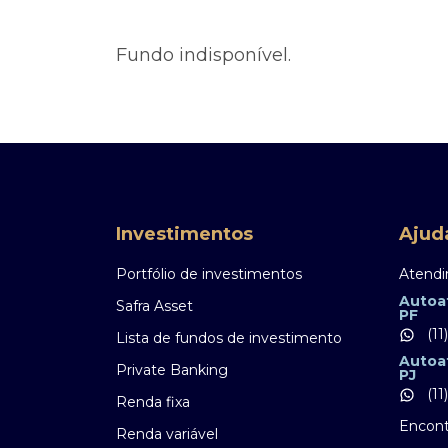
Ofertas Públicas
Open Finance
Derivativos
Transferência de ativos
Fundo indisponível.
Safra para médicos
Agronegócios
Investimentos
Ajud
Portfólio de investimentos
Atendi
Autoa
Safra Asset
PF
(11
Lista de fundos de investimento
Autoa
Private Banking
PJ
(11
Renda fixa
Encont
Renda variável