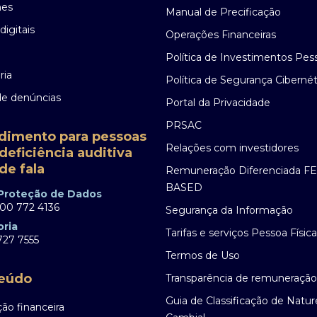
nes
Manual de Precificação
digitais
Operações Financeiras
Política de Investimentos Pes
ria
Política de Segurança Cibernét
de denúncias
Portal da Privacidade
PRSAC
dimento para pessoas
Relações com investidores
deficiência auditiva
de fala
Remuneração Diferenciada F
BASED
 Proteção de Dados
00 772 4136
Segurança da Informação
oria
Tarifas e serviços Pessoa Física
27 7555
Termos de Uso
eúdo
Transparência de remuneração
Guia de Classificação de Natu
ão financeira