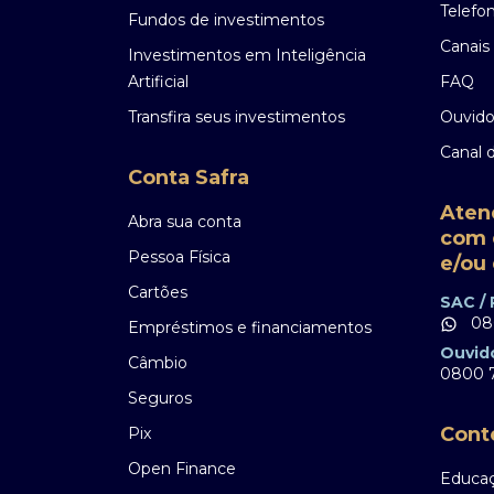
Telefo
Fundos de investimentos
Canais 
Investimentos em Inteligência
Artificial
FAQ
Transfira seus investimentos
Ouvido
Canal 
Conta Safra
Aten
Abra sua conta
com 
Pessoa Física
e/ou 
Cartões
SAC /
08
Empréstimos e financiamentos
Ouvid
Câmbio
0800 7
Seguros
Cont
Pix
Open Finance
Educaç