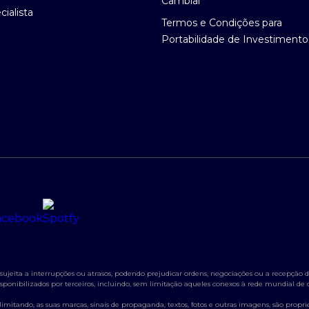
Cambial
ialista
Termos e Condições para
Portabilidade de Investimento
jeita a interrupções ou atrasos, podendo prejudicar ordens, negociações ou a recepção de
s disponibilizados por terceiros, incluindo, sem limitação aqueles conexos à rede mundial d
itando, as suas marcas, sinais de propaganda, textos, fotos e outras imagens, são propried