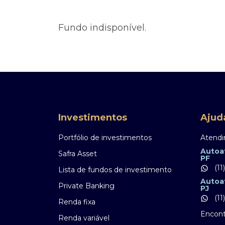
Ofertas Públicas
Open Finance
Derivativos
Transferência de ativos
Fundo indisponível.
Safra para médicos
Agronegócios
Investimentos
Ajud
Portfólio de investimentos
Atendi
Autoa
Safra Asset
PF
(11
Lista de fundos de investimento
Autoa
Private Banking
PJ
(11
Renda fixa
Encont
Renda variável