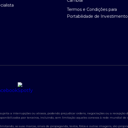
Cambial
ialista
Termos e Condições para
Portabilidade de Investimento
jeita a interrupções ou atrasos, podendo prejudicar ordens, negociações ou a recepção de
s disponibilizados por terceiros, incluindo, sem limitação aqueles conexos à rede mundial d
itando, as suas marcas, sinais de propaganda, textos, fotos e outras imagens, são propried