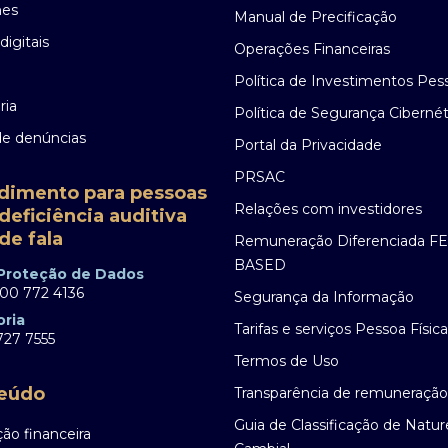
nes
Manual de Precificação
digitais
Operações Financeiras
Política de Investimentos Pes
ria
Política de Segurança Cibernét
de denúncias
Portal da Privacidade
PRSAC
dimento para pessoas
Relações com investidores
deficiência auditiva
de fala
Remuneração Diferenciada F
BASED
 Proteção de Dados
00 772 4136
Segurança da Informação
oria
Tarifas e serviços Pessoa Física
27 7555
Termos de Uso
eúdo
Transparência de remuneração
Guia de Classificação de Natu
ão financeira