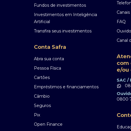
Telefo
Fundos de investimentos
Canais 
Investimentos em Inteligência
Artificial
FAQ
Transfira seus investimentos
Ouvido
Canal 
Conta Safra
Aten
Abra sua conta
com 
Pessoa Física
e/ou 
Cartões
SAC /
08
Empréstimos e financiamentos
Ouvid
Câmbio
0800 7
Seguros
Cont
Pix
Open Finance
Educaç