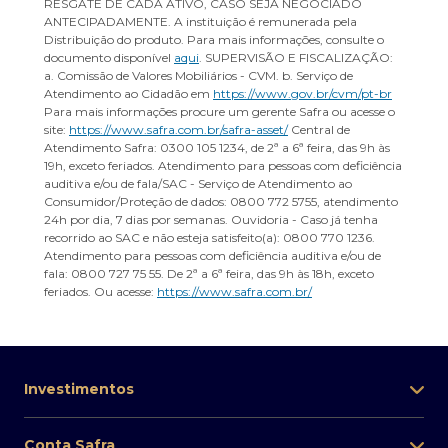
RESGATE DE CADA ATIVO, CASO SEJA NEGOCIADO
ANTECIPADAMENTE. A instituição é remunerada pela
Distribuição do produto. Para mais informações, consulte o
documento disponível
aqui
. SUPERVISÃO E FISCALIZAÇÃO:
a. Comissão de Valores Mobiliários - CVM. b. Serviço de
Atendimento ao Cidadão em
https://www.gov.br/cvm/pt-br
Para mais informações procure um gerente Safra ou acesse o
site:
https://www.safra.com.br/safra-asset/
Central de
Atendimento Safra: 0300 105 1234, de 2ª a 6ª feira, das 9h às
19h, exceto feriados. Atendimento para pessoas com deficiência
auditiva e/ou de fala/SAC - Serviço de Atendimento ao
Consumidor/Proteção de dados: 0800 772 5755, atendimento
24h por dia, 7 dias por semanas. Ouvidoria - Caso já tenha
recorrido ao SAC e não esteja satisfeito(a): 0800 770 1236.
Atendimento para pessoas com deficiência auditiva e/ou de
fala: 0800 727 75 55. De 2ª a 6ª feira, das 9h às 18h, exceto
feriados. Ou acesse:
https://www.safra.com.br/
Investimentos
Conta Safra