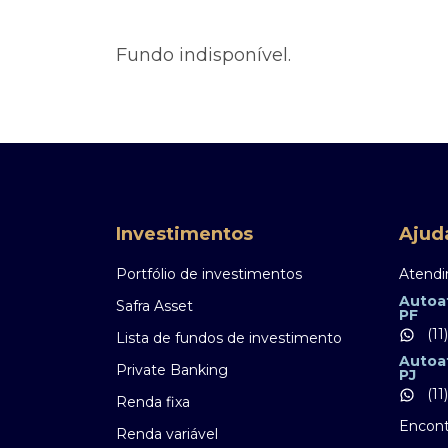
Ofertas Públicas
Open Finance
Derivativos
Transferência de ativos
Fundo indisponível.
Safra para médicos
Agronegócios
Investimentos
Ajud
Portfólio de investimentos
Atendi
Autoa
Safra Asset
PF
(11
Lista de fundos de investimento
Autoa
Private Banking
PJ
(11
Renda fixa
Encont
Renda variável