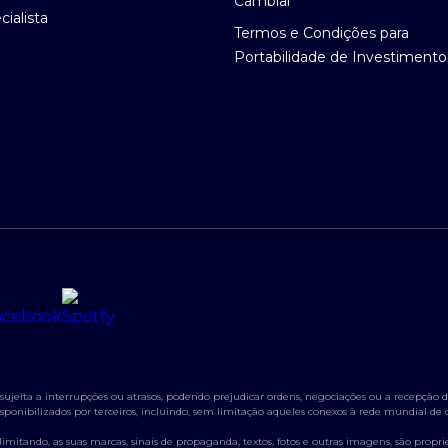
Cambial
ialista
Termos e Condições para
Portabilidade de Investimento
jeita a interrupções ou atrasos, podendo prejudicar ordens, negociações ou a recepção de
s disponibilizados por terceiros, incluindo, sem limitação aqueles conexos à rede mundial d
itando, as suas marcas, sinais de propaganda, textos, fotos e outras imagens, são propried