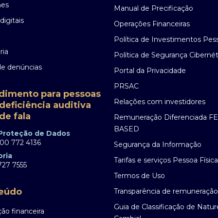
nes
Manual de Precificação
digitais
Operações Financeiras
Política de Investimentos Pes
ria
Política de Segurança Cibernét
de denúncias
Portal da Privacidade
PRSAC
dimento para pessoas
Relações com investidores
deficiência auditiva
de fala
Remuneração Diferenciada F
BASED
 Proteção de Dados
00 772 4136
Segurança da Informação
oria
Tarifas e serviços Pessoa Física
27 7555
Termos de Uso
eúdo
Transparência de remuneração
Guia de Classificação de Natu
ão financeira