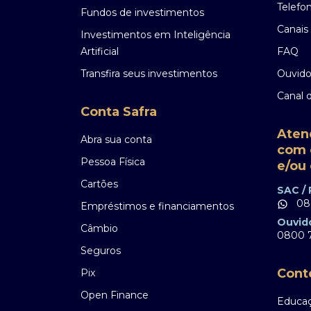
Telefo
Fundos de investimentos
Canais 
Investimentos em Inteligência
Artificial
FAQ
Transfira seus investimentos
Ouvido
Canal 
Conta Safra
Aten
Abra sua conta
com 
Pessoa Física
e/ou 
Cartões
SAC /
08
Empréstimos e financiamentos
Ouvid
Câmbio
0800 7
Seguros
Cont
Pix
Open Finance
Educaç