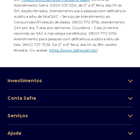
Atendimento Safra: 0300 105 1234, de 2ª a 6ª feira, das 9h às
19h, exceto feriados. Atendimento para pessoas com deficiência
auditiva e/ou de fala/SAC - Serviço de Atendimento ao
Consumidor/Proteção de dados: 0800 772 5755, atendimento
24h por dia, 7 dias por semanas. Ouvidoria - Caso já tenha
recorrido ao SAC e não esteja satisfeito(a): 0800 770 1236.
Atendimento para pessoas com deficiência auditiva e/ou de
fala: 0800 727 75 55. De 2ª a 6ª feira, das 9h às 18h, exceto
feriados. Ou acesse:
https://www.safra.com.br/
Investimentos
Conta Safra
Serviços
Ajuda