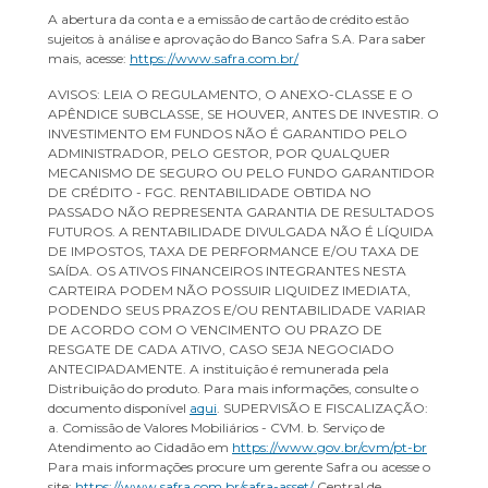
A abertura da conta e a emissão de cartão de crédito estão
sujeitos à análise e aprovação do Banco Safra S.A. Para saber
mais, acesse:
https://www.safra.com.br/
AVISOS: LEIA O REGULAMENTO, O ANEXO-CLASSE E O
APÊNDICE SUBCLASSE, SE HOUVER, ANTES DE INVESTIR. O
INVESTIMENTO EM FUNDOS NÃO É GARANTIDO PELO
ADMINISTRADOR, PELO GESTOR, POR QUALQUER
MECANISMO DE SEGURO OU PELO FUNDO GARANTIDOR
DE CRÉDITO - FGC. RENTABILIDADE OBTIDA NO
PASSADO NÃO REPRESENTA GARANTIA DE RESULTADOS
FUTUROS. A RENTABILIDADE DIVULGADA NÃO É LÍQUIDA
DE IMPOSTOS, TAXA DE PERFORMANCE E/OU TAXA DE
SAÍDA. OS ATIVOS FINANCEIROS INTEGRANTES NESTA
CARTEIRA PODEM NÃO POSSUIR LIQUIDEZ IMEDIATA,
PODENDO SEUS PRAZOS E/OU RENTABILIDADE VARIAR
DE ACORDO COM O VENCIMENTO OU PRAZO DE
RESGATE DE CADA ATIVO, CASO SEJA NEGOCIADO
ANTECIPADAMENTE. A instituição é remunerada pela
Distribuição do produto. Para mais informações, consulte o
documento disponível
aqui
. SUPERVISÃO E FISCALIZAÇÃO:
a. Comissão de Valores Mobiliários - CVM. b. Serviço de
Atendimento ao Cidadão em
https://www.gov.br/cvm/pt-br
Para mais informações procure um gerente Safra ou acesse o
site:
https://www.safra.com.br/safra-asset/
Central de