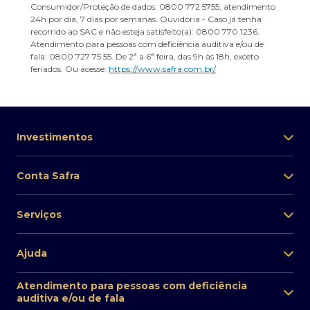
Consumidor/Proteção de dados: 0800 772 5755, atendimento
24h por dia, 7 dias por semanas. Ouvidoria - Caso já tenha
recorrido ao SAC e não esteja satisfeito(a): 0800 770 1236.
Atendimento para pessoas com deficiência auditiva e/ou de
fala: 0800 727 75 55. De 2ª a 6ª feira, das 9h às 18h, exceto
feriados. Ou acesse:
https://www.safra.com.br/
Investimentos
Conta Safra
Serviços
Ajuda
Atendimento para pessoas com deficiência
auditiva e/ou de fala