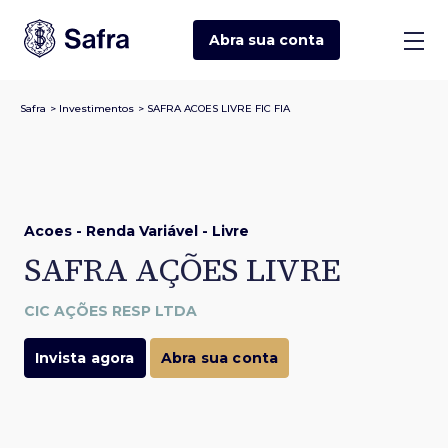
Abra sua
conta
Safra
>
Investimentos
>
SAFRA ACOES LIVRE FIC FIA
Acoes - Renda Variável - Livre
SAFRA AÇÕES LIVRE
CIC AÇÕES RESP LTDA
Invista agora
Abra sua conta