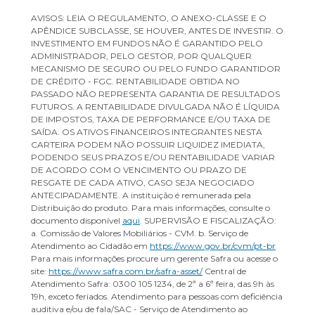
AVISOS: LEIA O REGULAMENTO, O ANEXO-CLASSE E O
APÊNDICE SUBCLASSE, SE HOUVER, ANTES DE INVESTIR. O
INVESTIMENTO EM FUNDOS NÃO É GARANTIDO PELO
ADMINISTRADOR, PELO GESTOR, POR QUALQUER
MECANISMO DE SEGURO OU PELO FUNDO GARANTIDOR
DE CRÉDITO - FGC. RENTABILIDADE OBTIDA NO
PASSADO NÃO REPRESENTA GARANTIA DE RESULTADOS
FUTUROS. A RENTABILIDADE DIVULGADA NÃO É LÍQUIDA
DE IMPOSTOS, TAXA DE PERFORMANCE E/OU TAXA DE
SAÍDA. OS ATIVOS FINANCEIROS INTEGRANTES NESTA
CARTEIRA PODEM NÃO POSSUIR LIQUIDEZ IMEDIATA,
PODENDO SEUS PRAZOS E/OU RENTABILIDADE VARIAR
DE ACORDO COM O VENCIMENTO OU PRAZO DE
RESGATE DE CADA ATIVO, CASO SEJA NEGOCIADO
ANTECIPADAMENTE. A instituição é remunerada pela
Distribuição do produto. Para mais informações, consulte o
documento disponível
aqui
. SUPERVISÃO E FISCALIZAÇÃO:
a. Comissão de Valores Mobiliários - CVM. b. Serviço de
Atendimento ao Cidadão em
https://www.gov.br/cvm/pt-br
Para mais informações procure um gerente Safra ou acesse o
site:
https://www.safra.com.br/safra-asset/
Central de
Atendimento Safra: 0300 105 1234, de 2ª a 6ª feira, das 9h às
19h, exceto feriados. Atendimento para pessoas com deficiência
auditiva e/ou de fala/SAC - Serviço de Atendimento ao