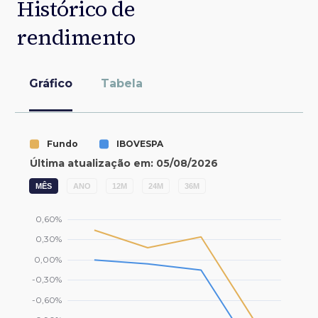
Histórico de
rendimento
Gráfico
Tabela
MÊS
ANO
12M
24M
36M