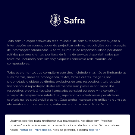
Toda comunicação através da rede mundial de computadores está sujeita a
interrupções ou atrasos, podendo prejudicar ordens, negociações ou a recepção
de informações atualizadas. O Safra, exime-se de responsabilidade por danos
sofridos por seus clientes, por força de falha de serviços disponibilizados por
terceiros, incluindo, sem limitação aqueles conexos à rede mundial de
computadores.
Todos os elementos que compõem este site, incluindo, mas não se limitando, as
suas marcas, sinais de propaganda, textos, fotos e outras imagens, são
propriedade e objeto de direitos exclusivos de seus respectivos titulares e/ou
licenciados. A reprodução destes elementos sem prévia autorização dos
respectivos proprietários e/ou licenciados constitui ou pode vir a constituir
violação de propriedade intelectual, sujeitando os infratores às penalidades
cabíveis na legislação civil e penal. Caso tenha interesse em utilizar algum dos
elementos contidos neste site, entre em contato com o Banco Safra.
Usamos cookies para melhorar sua navegação. Ao clicar em "Aceitar
cookies", você terá acesso a todas as funcionalidades do site. Saiba mais em
nosso
Portal de Privacidade
. Mas, se preferir, escolha
rejeitar
.
Banco Safra S/A - CNPJ: 58.160.789/0001-28