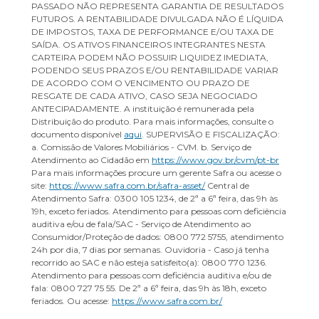
PASSADO NÃO REPRESENTA GARANTIA DE RESULTADOS
FUTUROS. A RENTABILIDADE DIVULGADA NÃO É LÍQUIDA
DE IMPOSTOS, TAXA DE PERFORMANCE E/OU TAXA DE
SAÍDA. OS ATIVOS FINANCEIROS INTEGRANTES NESTA
CARTEIRA PODEM NÃO POSSUIR LIQUIDEZ IMEDIATA,
PODENDO SEUS PRAZOS E/OU RENTABILIDADE VARIAR
DE ACORDO COM O VENCIMENTO OU PRAZO DE
RESGATE DE CADA ATIVO, CASO SEJA NEGOCIADO
ANTECIPADAMENTE. A instituição é remunerada pela
Distribuição do produto. Para mais informações, consulte o
documento disponível
aqui
. SUPERVISÃO E FISCALIZAÇÃO:
a. Comissão de Valores Mobiliários - CVM. b. Serviço de
Atendimento ao Cidadão em
https://www.gov.br/cvm/pt-br
Para mais informações procure um gerente Safra ou acesse o
site:
https://www.safra.com.br/safra-asset/
Central de
Atendimento Safra: 0300 105 1234, de 2ª a 6ª feira, das 9h às
19h, exceto feriados. Atendimento para pessoas com deficiência
auditiva e/ou de fala/SAC - Serviço de Atendimento ao
Consumidor/Proteção de dados: 0800 772 5755, atendimento
24h por dia, 7 dias por semanas. Ouvidoria - Caso já tenha
recorrido ao SAC e não esteja satisfeito(a): 0800 770 1236.
Atendimento para pessoas com deficiência auditiva e/ou de
fala: 0800 727 75 55. De 2ª a 6ª feira, das 9h às 18h, exceto
feriados. Ou acesse:
https://www.safra.com.br/