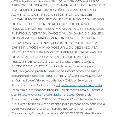
AVISOS: LEIA O REGULAMENTO, O ANEXO-CLASSE E O
APÊNDICE SUBCLASSE, SE HOUVER, ANTES DE INVESTIR. O
INVESTIMENTO EM FUNDOS NÃO É GARANTIDO PELO
ADMINISTRADOR, PELO GESTOR, POR QUALQUER
MECANISMO DE SEGURO OU PELO FUNDO GARANTIDOR
DE CRÉDITO - FGC. RENTABILIDADE OBTIDA NO
PASSADO NÃO REPRESENTA GARANTIA DE RESULTADOS
FUTUROS. A RENTABILIDADE DIVULGADA NÃO É LÍQUIDA
DE IMPOSTOS, TAXA DE PERFORMANCE E/OU TAXA DE
SAÍDA. OS ATIVOS FINANCEIROS INTEGRANTES NESTA
CARTEIRA PODEM NÃO POSSUIR LIQUIDEZ IMEDIATA,
PODENDO SEUS PRAZOS E/OU RENTABILIDADE VARIAR
DE ACORDO COM O VENCIMENTO OU PRAZO DE
RESGATE DE CADA ATIVO, CASO SEJA NEGOCIADO
ANTECIPADAMENTE. A instituição é remunerada pela
Distribuição do produto. Para mais informações, consulte o
documento disponível
aqui
. SUPERVISÃO E FISCALIZAÇÃO:
a. Comissão de Valores Mobiliários - CVM. b. Serviço de
Atendimento ao Cidadão em
https://www.gov.br/cvm/pt-br
Para mais informações procure um gerente Safra ou acesse o
site:
https://www.safra.com.br/safra-asset/
Central de
Atendimento Safra: 0300 105 1234, de 2ª a 6ª feira, das 9h às
19h, exceto feriados. Atendimento para pessoas com deficiência
auditiva e/ou de fala/SAC - Serviço de Atendimento ao
Consumidor/Proteção de dados: 0800 772 5755, atendimento