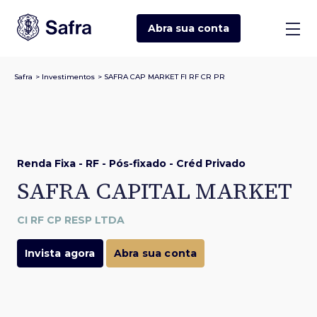
Abra sua
conta
Safra
>
Investimentos
>
SAFRA CAP MARKET FI RF CR PR
Renda Fixa - RF - Pós-fixado - Créd Privado
SAFRA CAPITAL MARKET
CI RF CP RESP LTDA
Invista agora
Abra sua conta