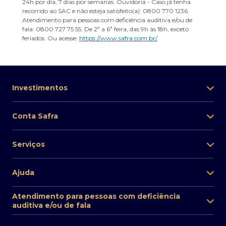
24h por dia, 7 dias por semanas. Ouvidoria - Caso já tenha
recorrido ao SAC e não esteja satisfeito(a): 0800 770 1236.
Atendimento para pessoas com deficiência auditiva e/ou de
fala: 0800 727 75 55. De 2ª a 6ª feira, das 9h às 18h, exceto
feriados. Ou acesse:
https://www.safra.com.br/
Investimentos
Conta Safra
Serviços
Ajuda
Atendimento para pessoas com deficiência
auditiva e/ou de fala