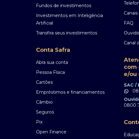
Telefo
Fundos de investimentos
Canais 
Investimentos em Inteligência
Artificial
FAQ
Transfira seus investimentos
Ouvido
Canal 
Conta Safra
Aten
Abra sua conta
com 
Pessoa Física
e/ou 
Cartões
SAC /
08
Empréstimos e financiamentos
Ouvid
Câmbio
0800 7
Seguros
Cont
Pix
Open Finance
Educaç