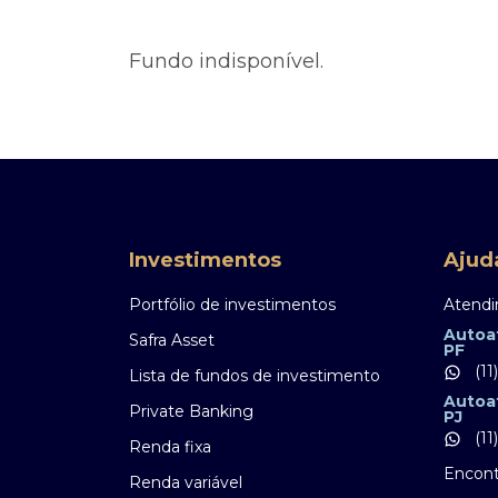
Ofertas Públicas
Open Finance
Derivativos
Transferência de ativos
Fundo indisponível.
Safra para médicos
Agronegócios
Investimentos
Ajud
Portfólio de investimentos
Atendi
Autoa
Safra Asset
PF
(11
Lista de fundos de investimento
Autoa
Private Banking
PJ
(11
Renda fixa
Encont
Renda variável