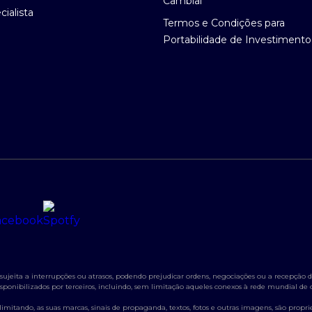
Cambial
ialista
Termos e Condições para
Portabilidade de Investimento
jeita a interrupções ou atrasos, podendo prejudicar ordens, negociações ou a recepção de
s disponibilizados por terceiros, incluindo, sem limitação aqueles conexos à rede mundial d
itando, as suas marcas, sinais de propaganda, textos, fotos e outras imagens, são propried