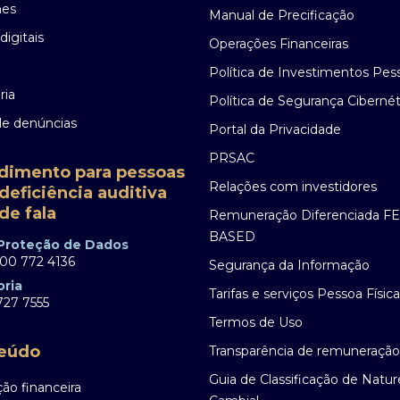
nes
Manual de Precificação
digitais
Operações Financeiras
Política de Investimentos Pes
ria
Política de Segurança Cibernét
de denúncias
Portal da Privacidade
PRSAC
dimento para pessoas
Relações com investidores
deficiência auditiva
de fala
Remuneração Diferenciada F
BASED
 Proteção de Dados
00 772 4136
Segurança da Informação
oria
Tarifas e serviços Pessoa Física
27 7555
Termos de Uso
eúdo
Transparência de remuneração
Guia de Classificação de Natu
ão financeira