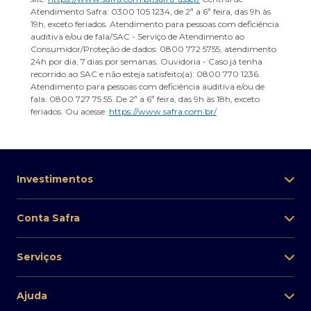
Atendimento Safra: 0300 105 1234, de 2ª a 6ª feira, das 9h às
19h, exceto feriados. Atendimento para pessoas com deficiência
auditiva e/ou de fala/SAC - Serviço de Atendimento ao
Consumidor/Proteção de dados: 0800 772 5755, atendimento
24h por dia, 7 dias por semanas. Ouvidoria - Caso já tenha
recorrido ao SAC e não esteja satisfeito(a): 0800 770 1236.
Atendimento para pessoas com deficiência auditiva e/ou de
fala: 0800 727 75 55. De 2ª a 6ª feira, das 9h às 18h, exceto
feriados. Ou acesse:
https://www.safra.com.br/
Investimentos
Conta Safra
Serviços
Ajuda