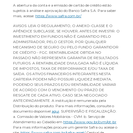
A abertura da conta e a emissão de cartão de crédito estão
sujeitos à análise e aprovação do Banco Safra S.A. Para saber
mais, acesse:
https://www.safra.com.br/
AVISOS: LEIA O REGULAMENTO, O ANEXO-CLASSE E O
APÊNDICE SUBCLASSE, SE HOUVER, ANTES DE INVESTIR. O
INVESTIMENTO EM FUNDOS NÃO É GARANTIDO PELO
ADMINISTRADOR, PELO GESTOR, POR QUALQUER
MECANISMO DE SEGURO OU PELO FUNDO GARANTIDOR
DE CRÉDITO - FGC. RENTABILIDADE OBTIDA NO
PASSADO NÃO REPRESENTA GARANTIA DE RESULTADOS
FUTUROS. A RENTABILIDADE DIVULGADA NÃO É LÍQUIDA
DE IMPOSTOS, TAXA DE PERFORMANCE E/OU TAXA DE
SAÍDA. OS ATIVOS FINANCEIROS INTEGRANTES NESTA
CARTEIRA PODEM NÃO POSSUIR LIQUIDEZ IMEDIATA,
PODENDO SEUS PRAZOS E/OU RENTABILIDADE VARIAR
DE ACORDO COM O VENCIMENTO OU PRAZO DE
RESGATE DE CADA ATIVO, CASO SEJA NEGOCIADO
ANTECIPADAMENTE. A instituição é remunerada pela
Distribuição do produto. Para mais informações, consulte o
documento disponível
aqui
. SUPERVISÃO E FISCALIZAÇÃO:
a. Comissão de Valores Mobiliários - CVM. b. Serviço de
Atendimento ao Cidadão em
https://www.gov.br/cvm/pt-br
Para mais informações procure um gerente Safra ou acesse o
site:
https://www.safra.com.br/safra-asset/
Central de