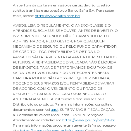
A abertura da conta e a emissão de cartão de crédito estão
sujeitos à análise e aprovação do Banco Safra S.A. Para saber
mais, acesse:
https://www.safra.com.br/
AVISOS: LEIA O REGULAMENTO, O ANEXO-CLASSE E O
APÊNDICE SUBCLASSE, SE HOUVER, ANTES DE INVESTIR. O
INVESTIMENTO EM FUNDOS NÃO É GARANTIDO PELO
ADMINISTRADOR, PELO GESTOR, POR QUALQUER
MECANISMO DE SEGURO OU PELO FUNDO GARANTIDOR
DE CRÉDITO - FGC. RENTABILIDADE OBTIDA NO
PASSADO NÃO REPRESENTA GARANTIA DE RESULTADOS
FUTUROS. A RENTABILIDADE DIVULGADA NÃO É LÍQUIDA
DE IMPOSTOS, TAXA DE PERFORMANCE E/OU TAXA DE
SAÍDA. OS ATIVOS FINANCEIROS INTEGRANTES NESTA
CARTEIRA PODEM NÃO POSSUIR LIQUIDEZ IMEDIATA,
PODENDO SEUS PRAZOS E/OU RENTABILIDADE VARIAR
DE ACORDO COM O VENCIMENTO OU PRAZO DE
RESGATE DE CADA ATIVO, CASO SEJA NEGOCIADO
ANTECIPADAMENTE. A instituição é remunerada pela
Distribuição do produto. Para mais informações, consulte o
documento disponível
aqui
. SUPERVISÃO E FISCALIZAÇÃO:
a. Comissão de Valores Mobiliários - CVM. b. Serviço de
Atendimento ao Cidadão em
https://www.gov.br/cvm/pt-br
Para mais informações procure um gerente Safra ou acesse o
site:
https://www.safra.com.br/safra-asset/
Central de