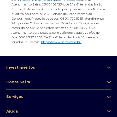
Atendimento Safra: 0300 105 1234, de 2ª a 6ª feira, das 9h às
19h, exceto feriados. Atendimento para pessoas com deficiência
auditiva e/ou de fala/SAC - Serviço de Atendimento ao
Consumidor/Proteção de dados: 0800 772 5755, atendimento
24h por dia, 7 dias por semanas. Ouvidoria - Caso já tenha
recorrido ao SAC e não esteja satisfeito(a): 0800 770 1236.
Atendimento para pessoas com deficiência auditiva e/ou de
fala: 0800 727 75 55. De 2ª a 6ª feira, das 9h às 18h, exceto
feriados. Ou acesse:
https://www.safra.com.br/
Investimentos
Conta Safra
Serviços
Ajuda