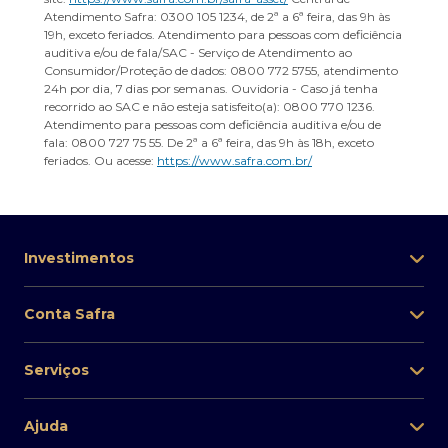
Atendimento Safra: 0300 105 1234, de 2ª a 6ª feira, das 9h às
19h, exceto feriados. Atendimento para pessoas com deficiência
auditiva e/ou de fala/SAC - Serviço de Atendimento ao
Consumidor/Proteção de dados: 0800 772 5755, atendimento
24h por dia, 7 dias por semanas. Ouvidoria - Caso já tenha
recorrido ao SAC e não esteja satisfeito(a): 0800 770 1236.
Atendimento para pessoas com deficiência auditiva e/ou de
fala: 0800 727 75 55. De 2ª a 6ª feira, das 9h às 18h, exceto
feriados. Ou acesse:
https://www.safra.com.br/
Investimentos
Conta Safra
Serviços
Ajuda