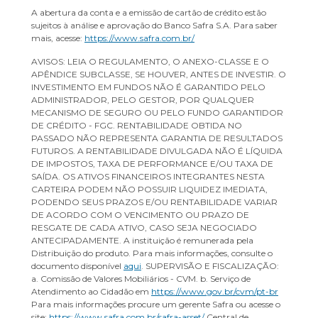
A abertura da conta e a emissão de cartão de crédito estão
sujeitos à análise e aprovação do Banco Safra S.A. Para saber
mais, acesse:
https://www.safra.com.br/
AVISOS: LEIA O REGULAMENTO, O ANEXO-CLASSE E O
APÊNDICE SUBCLASSE, SE HOUVER, ANTES DE INVESTIR. O
INVESTIMENTO EM FUNDOS NÃO É GARANTIDO PELO
ADMINISTRADOR, PELO GESTOR, POR QUALQUER
MECANISMO DE SEGURO OU PELO FUNDO GARANTIDOR
DE CRÉDITO - FGC. RENTABILIDADE OBTIDA NO
PASSADO NÃO REPRESENTA GARANTIA DE RESULTADOS
FUTUROS. A RENTABILIDADE DIVULGADA NÃO É LÍQUIDA
DE IMPOSTOS, TAXA DE PERFORMANCE E/OU TAXA DE
SAÍDA. OS ATIVOS FINANCEIROS INTEGRANTES NESTA
CARTEIRA PODEM NÃO POSSUIR LIQUIDEZ IMEDIATA,
PODENDO SEUS PRAZOS E/OU RENTABILIDADE VARIAR
DE ACORDO COM O VENCIMENTO OU PRAZO DE
RESGATE DE CADA ATIVO, CASO SEJA NEGOCIADO
ANTECIPADAMENTE. A instituição é remunerada pela
Distribuição do produto. Para mais informações, consulte o
documento disponível
aqui
. SUPERVISÃO E FISCALIZAÇÃO:
a. Comissão de Valores Mobiliários - CVM. b. Serviço de
Atendimento ao Cidadão em
https://www.gov.br/cvm/pt-br
Para mais informações procure um gerente Safra ou acesse o
site:
https://www.safra.com.br/safra-asset/
Central de