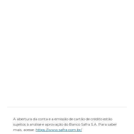
Formulário de Informações
Complementares
Regulamento
Transparência de Remuneração
A abertura da conta e a emissão de cartão de crédito estão
sujeitos à análise e aprovação do Banco Safra S.A. Para saber
mais, acesse:
https://www.safra.com.br/