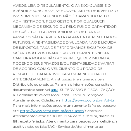
AVISOS: LEIA O REGULAMENTO, O ANEXO-CLASSE E O
APÊNDICE SUBCLASSE, SE HOUVER, ANTES DE INVESTIR. O
INVESTIMENTO EM FUNDOS NÃO É GARANTIDO PELO
ADMINISTRADOR, PELO GESTOR, POR QUALQUER
MECANISMO DE SEGURO OU PELO FUNDO GARANTIDOR
DE CRÉDITO - FGC. RENTABILIDADE OBTIDA NO
PASSADO NÃO REPRESENTA GARANTIA DE RESULTADOS
FUTUROS. A RENTABILIDADE DIVULGADA NÃO É LÍQUIDA
DE IMPOSTOS, TAXA DE PERFORMANCE E/OU TAXA DE
SAÍDA. OS ATIVOS FINANCEIROS INTEGRANTES NESTA
CARTEIRA PODEM NÃO POSSUIR LIQUIDEZ IMEDIATA,
PODENDO SEUS PRAZOS E/OU RENTABILIDADE VARIAR
DE ACORDO COM O VENCIMENTO OU PRAZO DE
RESGATE DE CADA ATIVO, CASO SEJA NEGOCIADO
ANTECIPADAMENTE. A instituição é remunerada pela
Distribuição do produto. Para mais informações, consulte o
documento disponível
aqui
. SUPERVISÃO E FISCALIZAÇÃO:
a. Comissão de Valores Mobiliários - CVM. b. Serviço de
Atendimento ao Cidadão em
https://www.gov.br/cvm/pt-br
Para mais informações procure um gerente Safra ou acesse o
site:
https://www.safra.com.br/safra-asset/
Central de
Atendimento Safra: 0300 105 1234, de 2ª a 6ª feira, das 9h às
19h, exceto feriados. Atendimento para pessoas com deficiência
auditiva e/ou de fala/SAC - Serviço de Atendimento ao