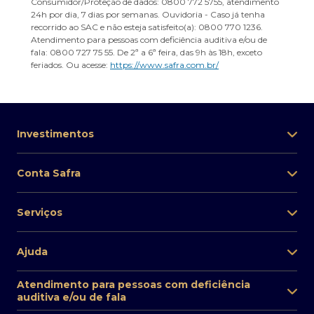
Consumidor/Proteção de dados: 0800 772 5755, atendimento
24h por dia, 7 dias por semanas. Ouvidoria - Caso já tenha
recorrido ao SAC e não esteja satisfeito(a): 0800 770 1236.
Atendimento para pessoas com deficiência auditiva e/ou de
fala: 0800 727 75 55. De 2ª a 6ª feira, das 9h às 18h, exceto
feriados. Ou acesse:
https://www.safra.com.br/
Investimentos
Conta Safra
Serviços
Ajuda
Atendimento para pessoas com deficiência
auditiva e/ou de fala