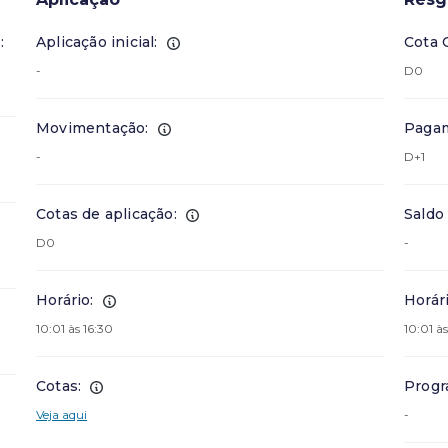
:
Aplicação inicial:
Cota 
-
D0
Movimentação:
Pagam
-
D+1
Cotas de aplicação:
Saldo
D0
-
Horário:
Horári
10:01 às 16:30
10:01 às
Cotas:
Progr
Veja aqui
-