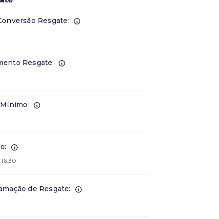
Conversão Resgate:
ento Resgate:
 Mínimo:
o:
 16:30
amação de Resgate: