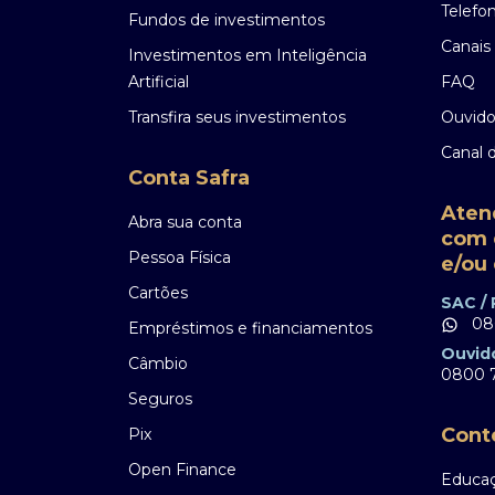
Telefo
Fundos de investimentos
Canais 
Investimentos em Inteligência
Artificial
FAQ
Transfira seus investimentos
Ouvido
Canal 
Conta Safra
Aten
Abra sua conta
com 
Pessoa Física
e/ou 
Cartões
SAC /
08
Empréstimos e financiamentos
Ouvid
Câmbio
0800 7
Seguros
Cont
Pix
Open Finance
Educaç