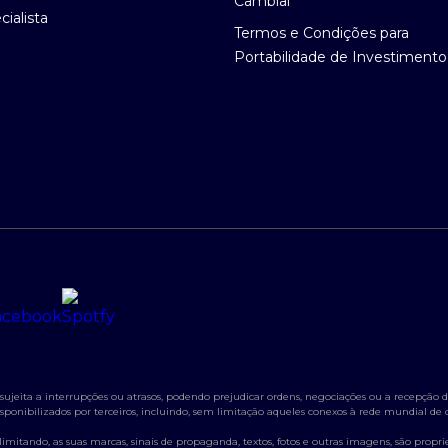
Cambial
ialista
Termos e Condições para
Portabilidade de Investimento
jeita a interrupções ou atrasos, podendo prejudicar ordens, negociações ou a recepção de
s disponibilizados por terceiros, incluindo, sem limitação aqueles conexos à rede mundial d
itando, as suas marcas, sinais de propaganda, textos, fotos e outras imagens, são propried