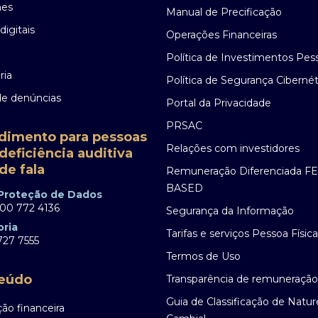
nes
Manual de Precificação
digitais
Operações Financeiras
Política de Investimentos Pes
ria
Política de Segurança Cibernét
de denúncias
Portal da Privacidade
PRSAC
dimento para pessoas
Relações com investidores
deficiência auditiva
de fala
Remuneração Diferenciada F
BASED
 Proteção de Dados
00 772 4136
Segurança da Informação
oria
Tarifas e serviços Pessoa Física
27 7555
Termos de Uso
eúdo
Transparência de remuneração
Guia de Classificação de Natu
ão financeira