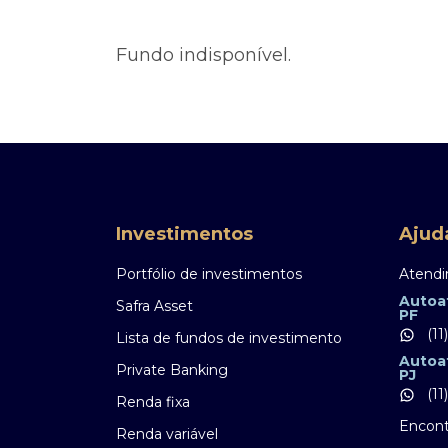
Ofertas Públicas
Open Finance
Derivativos
Transferência de ativos
Fundo indisponível.
Safra para médicos
Agronegócios
Investimentos
Ajud
Portfólio de investimentos
Atendi
Autoa
Safra Asset
PF
(11
Lista de fundos de investimento
Autoa
Private Banking
PJ
(11
Renda fixa
Encont
Renda variável