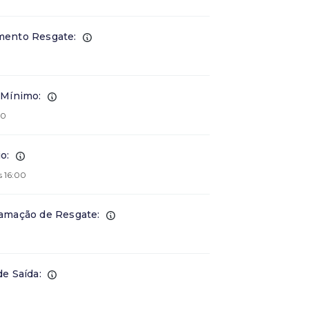
ento Resgate:
 Mínimo:
00
o:
s 16:00
amação de Resgate:
de Saída: