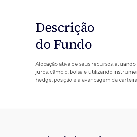
Ofertas Públicas
Open Finance
Derivativos
Transferência de ativos
Safra para médicos
Agronegócios
Descrição
do Fundo
Alocação ativa de seus recursos, atuand
juros, câmbio, bolsa e utilizando instrume
hedge, posição e alavancagem da carteir