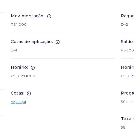
Movimentação:
Pagam
R$ 1.000
D+2
Cotas de aplicação:
Saldo
D+1
R$ 1.0
Horário:
Horári
09:01 às 16:00
09:01 à
Cotas:
Progr
Veja aqui
30 dias
Taxa 
5%